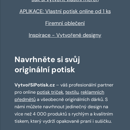
APLIKACE: Vlastní potisk online od 1 ks
Firemní oblečení
Inspirace - Vytvořené designy
Navrhněte si svůj
originální potisk
VytvořSiPotisk.cz
– váš profesionální partner
pro online
potisk triček
,
textilu
,
reklamních
předmětů
a všeobecně originálních dárků. S
námi můžete navrhnout jedinečný design na
více než 4 000 produktů s rychlým a kvalitním
tiskem, který vydrží opakované praní i sušičku.