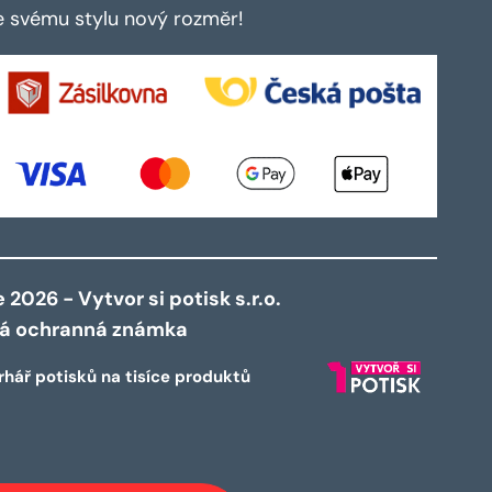
te svému stylu nový rozměr!
2026 - Vytvor si potisk s.r.o.
ná ochranná známka
rhář potisků na tisíce produktů