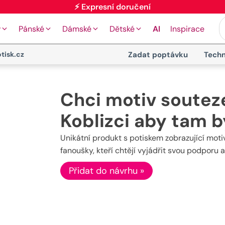
y
Pánské
Dámské
Dětské
AI
Inspirace
tisk.cz
Zadat poptávku
Techn
Chci motiv souteze
Koblizci aby tam 
Unikátní produkt s potiskem zobrazující motiv 
fanoušky, kteří chtějí vyjádřit svou podporu 
Přidat do návrhu »