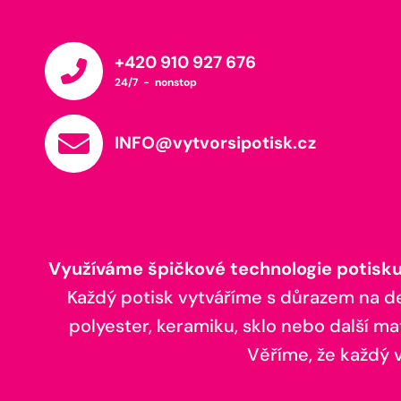
+420 910 927 676
24/7 - nonstop
INFO@vytvorsipotisk.cz
Využíváme špičkové technologie potisku,
Každý potisk vytváříme s důrazem na deta
polyester, keramiku, sklo nebo další ma
Věříme, že každý vá