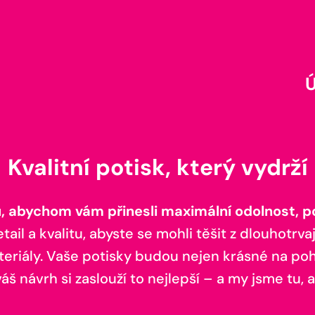
Kvalitní potisk, který vydrží
 abychom vám přinesli maximální odolnost, poh
il a kvalitu, abyste se mohli těšit z dlouhotrvaj
teriály. Vaše potisky budou nejen krásné na pohl
š návrh si zaslouží to nejlepší – a my jsme tu, a