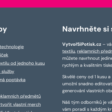
by
Navrhněte si s
VytvořSiPotisk.cz
– váš
 technologie
textilu
,
reklamních před
riček
můžete navrhnout jedin
extilu od jednoho kusu
rychlým a kvalitním tisk
 služby
Skvělé ceny od 1 kusu 
ná poptávka
umožní snadno editovat 
generování vlastních ob
reklamních předmětů
Náš tým odborníků je vá
ytvořit vlastní merch
vám poradí s každým kro