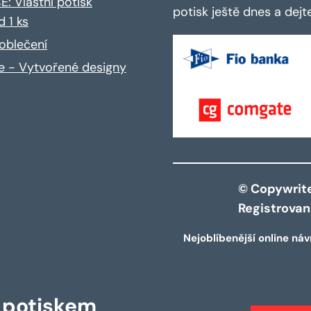
: Vlastní potisk
potisk ještě dnes a dej
d 1 ks
oblečení
ce - Vytvořené designy
© Copywrite 
Registrova
Nejoblíbenější online náv
s potiskem