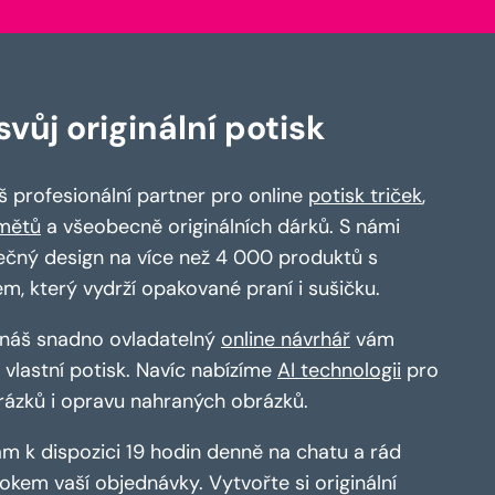
vůj originální potisk
 profesionální partner pro online
potisk triček
,
mětů
a všeobecně originálních dárků. S námi
ečný design na více než 4 000 produktů s
em, který vydrží opakované praní i sušičku.
a náš snadno ovladatelný
online návrhář
vám
vlastní potisk. Navíc nabízíme
AI technologii
pro
rázků i opravu nahraných obrázků.
m k dispozici 19 hodin denně na chatu a rád
kem vaší objednávky. Vytvořte si originální