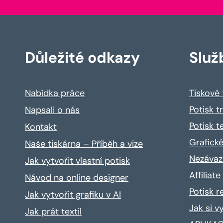
Důležité odkazy
Služ
Nabídka práce
Tiskové
Potisk t
Napsali o nás
Potisk t
Kontakt
Grafické
Naše tiskárna – Příběh a vize
Nezávaz
Jak vytvořit vlastní potisk
Affiliate
Návod na online designer
Potisk 
Jak vytvořit grafiku v AI
Jak si v
Jak prát textil