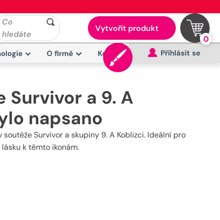
Co
Vytvořit produkt
hledáte
0
Přihlásit se
ologie
O firmě
Kontakt
 Survivor a 9. A
bylo napsano
soutěže Survivor a skupiny 9. A Koblizci. Ideální pro
a lásku k těmto ikonám.