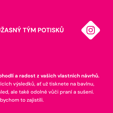
ÚŽASNÝ TÝM POTISKŮ
odlí a radost z vašich vlastních návrhů.
ících výsledků, ať už tisknete na bavlnu,
ed, ale také odolné vůči praní a sušení.
bychom to zajistili.