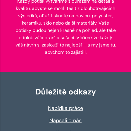
Každý potisk vytváříme s důrazem na detail a
kvalitu, abyste se mohli těšit z dlouhotrvajících
výsledků, ať už tisknete na bavlnu, polyester,
keramiku, sklo nebo další materiály. Vaše
potisky budou nejen krásné na pohled, ale také
odolné vůči praní a sušení. Věříme, že každý
váš návrh si zaslouží to nejlepší – a my jsme tu,
abychom to zajistili.
Důležité odkazy
Nabídka práce
Napsali o nás