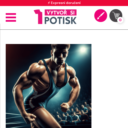
⚡ Expresní doručení
0