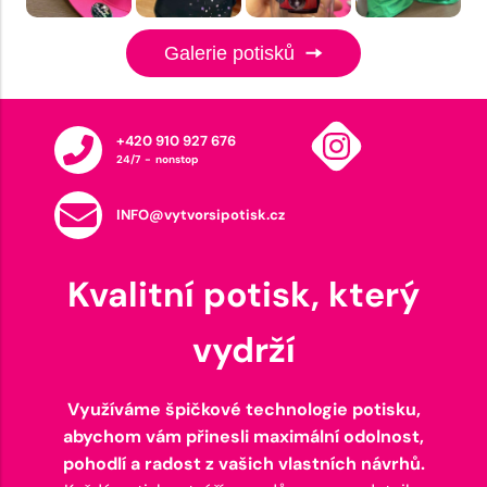
Galerie potisků
+420 910 927 676
24/7 - nonstop
INFO@vytvorsipotisk.cz
Kvalitní potisk, který
vydrží
Využíváme špičkové technologie potisku,
abychom vám přinesli maximální odolnost,
pohodlí a radost z vašich vlastních návrhů.