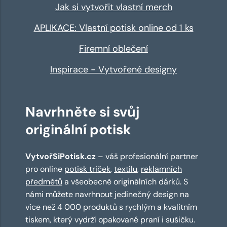
Jak si vytvořit vlastní merch
APLIKACE: Vlastní potisk online od 1 ks
Firemní oblečení
Inspirace - Vytvořené designy
Navrhněte si svůj
originální potisk
VytvořSiPotisk.cz
– váš profesionální partner
pro online
potisk triček
,
textilu
,
reklamních
předmětů
a všeobecně originálních dárků. S
námi můžete navrhnout jedinečný design na
více než 4 000 produktů s rychlým a kvalitním
tiskem, který vydrží opakované praní i sušičku.