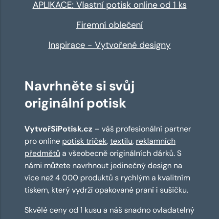
APLIKACE: Vlastní potisk online od 1 ks
Firemní oblečení
Inspirace - Vytvořené designy
Navrhněte si svůj
originální potisk
VytvořSiPotisk.cz
– váš profesionální partner
pro online
potisk triček
,
textilu
,
reklamních
předmětů
a všeobecně originálních dárků. S
námi můžete navrhnout jedinečný design na
více než 4 000 produktů s rychlým a kvalitním
tiskem, který vydrží opakované praní i sušičku.
Skvělé ceny od 1 kusu a náš snadno ovladatelný