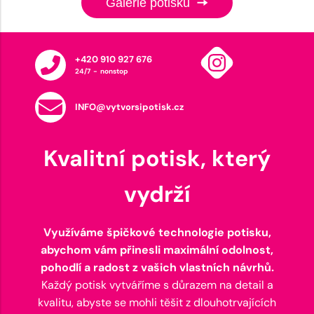
Galerie potisků
+420 910 927 676
24/7 - nonstop
INFO@vytvorsipotisk.cz
Kvalitní potisk, který
vydrží
Využíváme špičkové technologie potisku,
abychom vám přinesli maximální odolnost,
pohodlí a radost z vašich vlastních návrhů.
Každý potisk vytváříme s důrazem na detail a
kvalitu, abyste se mohli těšit z dlouhotrvajících