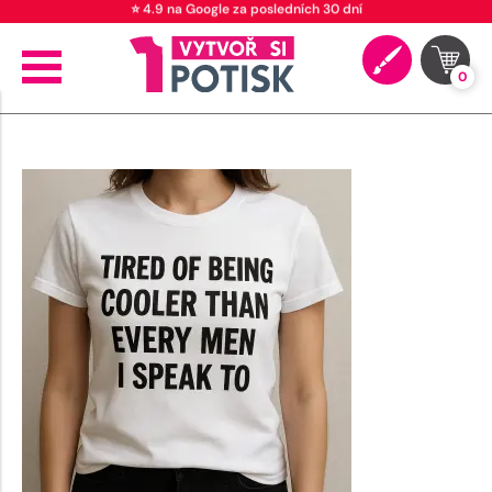
⭐ 4.9 na Google za posledních 30 dní
0