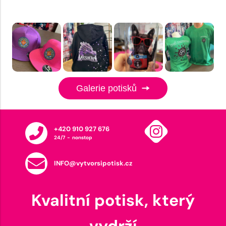
Galerie potisků
+420 910 927 676
24/7 - nonstop
INFO@vytvorsipotisk.cz
Kvalitní potisk, který
vydrží