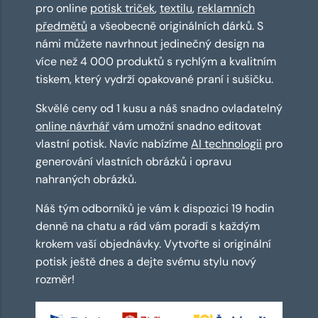
pro online
potisk triček
,
textilu
,
reklamních
předmětů
a všeobecně originálních dárků. S
námi můžete navrhnout jedinečný design na
více než 4 000 produktů s rychlým a kvalitním
tiskem, který vydrží opakované praní i sušičku.
Skvělé ceny od 1 kusu a náš snadno ovladatelný
online návrhář
vám umožní snadno editovat
vlastní potisk. Navíc nabízíme
AI technologii
pro
generování vlastních obrázků i opravu
nahraných obrázků.
Náš tým odborníků je vám k dispozici 19 hodin
denně na chatu a rád vám poradí s každým
krokem vaší objednávky. Vytvořte si originální
potisk ještě dnes a dejte svému stylu nový
rozměr!