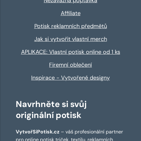
Nezávazná poptávka
Affiliate
Potisk reklamních předmětů
Jak si vytvořit vlastní merch
APLIKACE: Vlastní potisk online od 1 ks
Firemní oblečení
Inspirace - Vytvořené designy
Navrhněte si svůj
originální potisk
VytvořSiPotisk.cz
– váš profesionální partner
pro online
potisk triček
,
textilu
,
reklamních