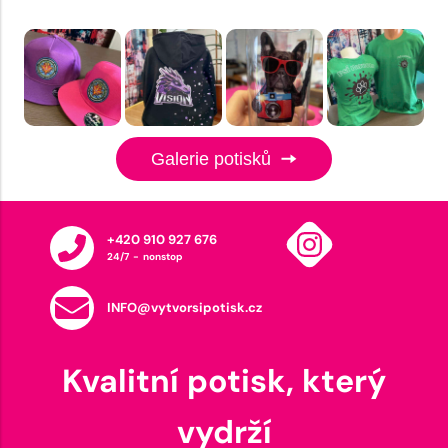
Galerie potisků
+420 910 927 676
24/7 - nonstop
INFO@vytvorsipotisk.cz
Kvalitní potisk, který
vydrží