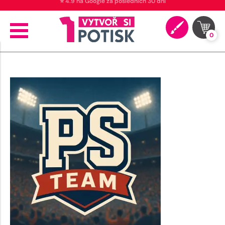
⭐ 4.9 na Google za posledních 30 dní
0