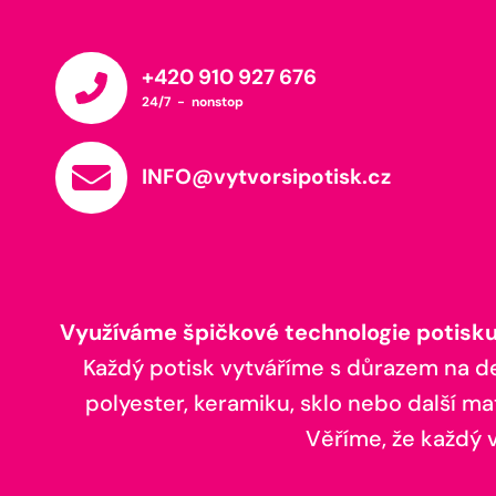
+420 910 927 676
24/7 - nonstop
INFO@vytvorsipotisk.cz
Využíváme špičkové technologie potisku,
Každý potisk vytváříme s důrazem na deta
polyester, keramiku, sklo nebo další ma
Věříme, že každý vá