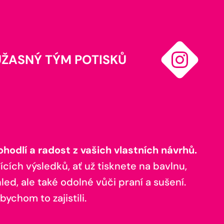
ÚŽASNÝ TÝM POTISKŮ
odlí a radost z vašich vlastních návrhů.
ících výsledků, ať už tisknete na bavlnu,
ed, ale také odolné vůči praní a sušení.
bychom to zajistili.