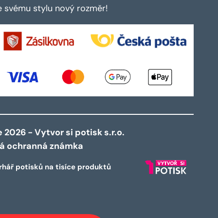
te svému stylu nový rozměr!
2026 - Vytvor si potisk s.r.o.
ná ochranná známka
rhář potisků na tisíce produktů