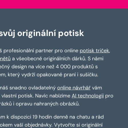
vůj originální potisk
 profesionální partner pro online
potisk triček
,
mětů
a všeobecně originálních dárků. S námi
ečný design na více než 4 000 produktů s
em, který vydrží opakované praní i sušičku.
a náš snadno ovladatelný
online návrhář
vám
vlastní potisk. Navíc nabízíme
AI technologii
pro
rázků i opravu nahraných obrázků.
m k dispozici 19 hodin denně na chatu a rád
kem vaší objednávky. Vytvořte si originální