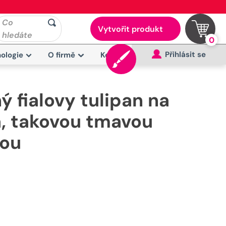
Co
Vytvořit produkt
hledáte
0
Přihlásit se
ologie
O firmě
Kontakt
ý fialovy tulipan na
a, takovou tmavou
nou