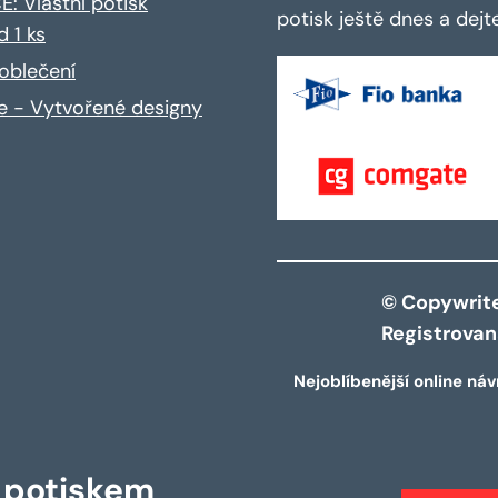
: Vlastní potisk
potisk ještě dnes a dej
d 1 ks
oblečení
ce - Vytvořené designy
© Copywrite 
Registrova
Nejoblíbenější online náv
s potiskem