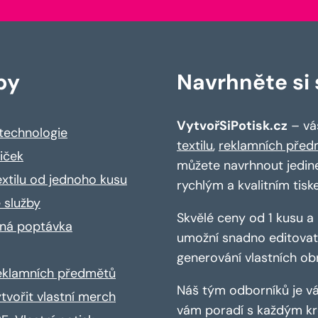
by
Navrhněte si s
VytvořSiPotisk.cz
– váš
 technologie
textilu
,
reklamních před
riček
můžete navrhnout jedin
extilu od jednoho kusu
rychlým a kvalitním tisk
 služby
Skvělé ceny od 1 kusu 
ná poptávka
umožní snadno editovat 
generování vlastních ob
reklamních předmětů
Náš tým odborníků je vá
ytvořit vlastní merch
vám poradí s každým kro