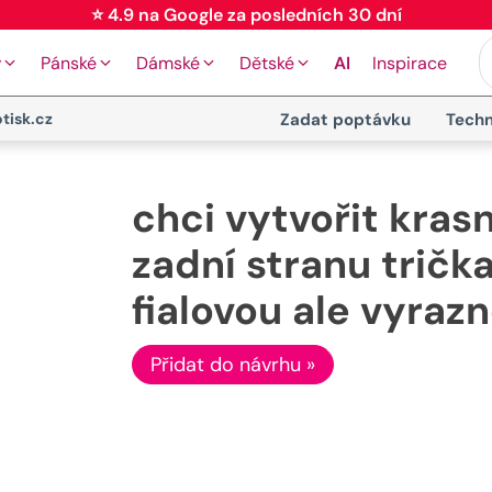
⭐ 4.9 na Google za posledních 30 dní
y
Pánské
Dámské
Dětské
AI
Inspirace
tisk.cz
Zadat poptávku
Techn
chci vytvořit krasn
zadní stranu tričk
fialovou ale vyraz
Přidat do návrhu »