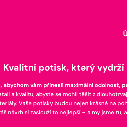
Kvalitní potisk, který vydrží
 abychom vám přinesli maximální odolnost, poh
il a kvalitu, abyste se mohli těšit z dlouhotrvaj
teriály. Vaše potisky budou nejen krásné na pohl
š návrh si zaslouží to nejlepší – a my jsme tu, a