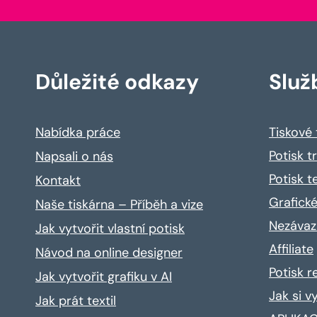
Důležité odkazy
Služ
Nabídka práce
Tiskové
Potisk t
Napsali o nás
Potisk t
Kontakt
Grafické
Naše tiskárna – Příběh a vize
Nezávaz
Jak vytvořit vlastní potisk
Affiliate
Návod na online designer
Potisk 
Jak vytvořit grafiku v AI
Jak si v
Jak prát textil