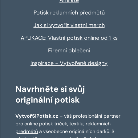
Potisk reklamních předmětů
Jak si vytvořit vlastní merch
APLIKACE: Vlastní potisk online od 1 ks
Firemní oblečení
Inspirace - Vytvořené designy
Navrhněte si svůj
originální potisk
VytvořSiPotisk.cz
– váš profesionální partner
pro online
potisk triček
,
textilu
,
reklamních
předmětů
a všeobecně originálních dárků. S