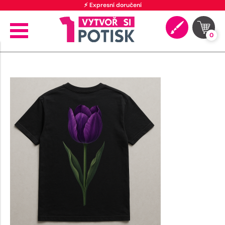
⚡ Expresní doručení
0