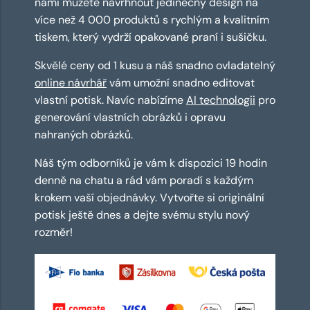
námi můžete navrhnout jedinečný design na
více než 4 000 produktů s rychlým a kvalitním
tiskem, který vydrží opakované praní i sušičku.
Skvělé ceny od 1 kusu a náš snadno ovladatelný
online návrhář
vám umožní snadno editovat
vlastní potisk. Navíc nabízíme
AI technologii
pro
generování vlastních obrázků i opravu
nahraných obrázků.
Náš tým odborníků je vám k dispozici 19 hodin
denně na chatu a rád vám poradí s každým
krokem vaší objednávky. Vytvořte si originální
potisk ještě dnes a dejte svému stylu nový
rozměr!