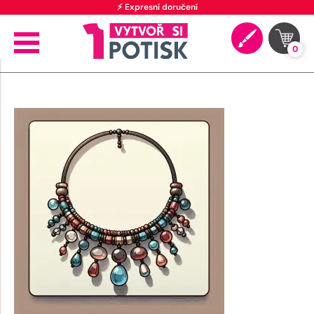
⚡ Expresní doručení
0