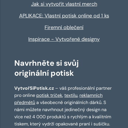
Jak si vytvořit vlastní merch
APLIKACE: Vlastní potisk online od 1 ks
Firemní oblečení
Inspirace - Vytvořené designy
Navrhněte si svůj
originální potisk
VytvořSiPotisk.cz
– váš profesionální partner
pro online
potisk triček
,
textilu
,
reklamních
předmětů
a všeobecně originálních dárků. S
námi můžete navrhnout jedinečný design na
více než 4 000 produktů s rychlým a kvalitním
tiskem, který vydrží opakované praní i sušičku.