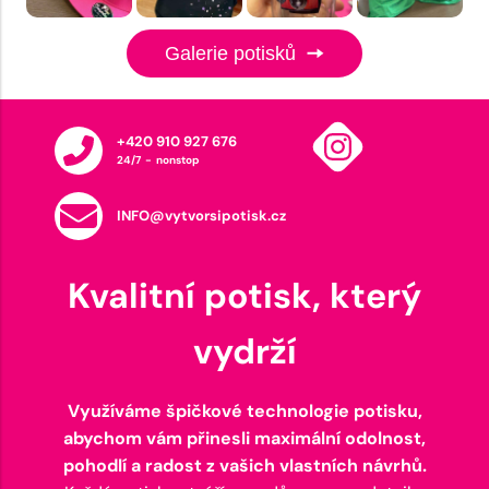
Galerie potisků
+420 910 927 676
24/7 - nonstop
INFO@vytvorsipotisk.cz
Kvalitní potisk, který
vydrží
Využíváme špičkové technologie potisku,
abychom vám přinesli maximální odolnost,
pohodlí a radost z vašich vlastních návrhů.