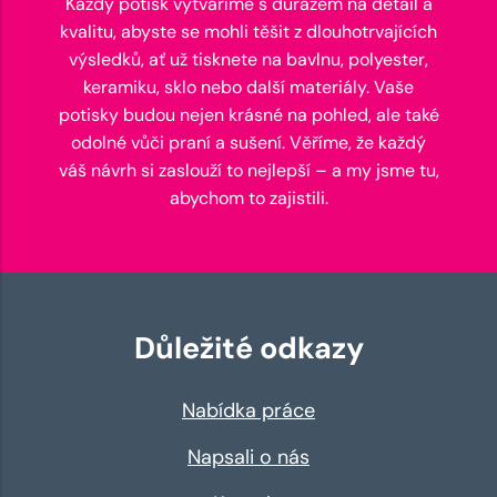
Každý potisk vytváříme s důrazem na detail a
kvalitu, abyste se mohli těšit z dlouhotrvajících
výsledků, ať už tisknete na bavlnu, polyester,
keramiku, sklo nebo další materiály. Vaše
potisky budou nejen krásné na pohled, ale také
odolné vůči praní a sušení. Věříme, že každý
váš návrh si zaslouží to nejlepší – a my jsme tu,
abychom to zajistili.
Důležité odkazy
Nabídka práce
Napsali o nás