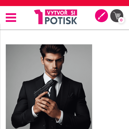
🖨️ Moderní tiskové technologie
0