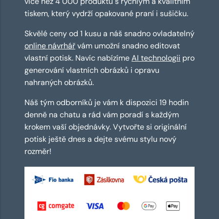
více než 4 000 produktů s rychlým a kvalitním
tiskem, který vydrží opakované praní i sušičku.
Skvělé ceny od 1 kusu a náš snadno ovladatelný
online návrhář
vám umožní snadno editovat
vlastní potisk. Navíc nabízíme
AI technologii
pro
generování vlastních obrázků i opravu
nahraných obrázků.
Náš tým odborníků je vám k dispozici 19 hodin
denně na chatu a rád vám poradí s každým
krokem vaší objednávky. Vytvořte si originální
potisk ještě dnes a dejte svému stylu nový
rozměr!