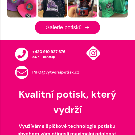
Galerie potisků
+420 910 927 676
24/7 - nonstop
INFO@vytvorsipotisk.cz
Kvalitní potisk, který
vydrží
Využíváme špičkové technologie potisku,
abychom vám přinesli maximální odolnost,