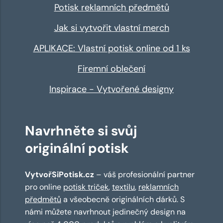
Potisk reklamních předmětů
Jak si vytvořit vlastní merch
APLIKACE: Vlastní potisk online od 1 ks
Firemní oblečení
Inspirace - Vytvořené designy
Navrhněte si svůj
originální potisk
VytvořSiPotisk.cz
– váš profesionální partner
pro online
potisk triček
,
textilu
,
reklamních
předmětů
a všeobecně originálních dárků. S
námi můžete navrhnout jedinečný design na