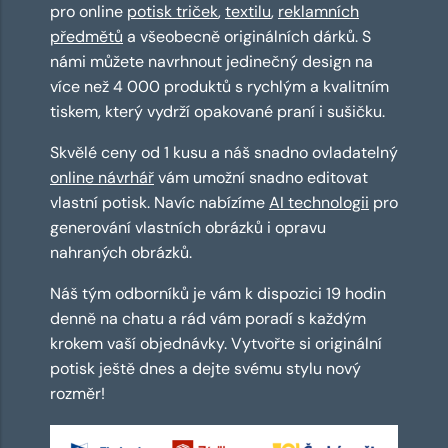
pro online
potisk triček
,
textilu
,
reklamních
předmětů
a všeobecně originálních dárků. S
námi můžete navrhnout jedinečný design na
více než 4 000 produktů s rychlým a kvalitním
tiskem, který vydrží opakované praní i sušičku.
Skvělé ceny od 1 kusu a náš snadno ovladatelný
online návrhář
vám umožní snadno editovat
vlastní potisk. Navíc nabízíme
AI technologii
pro
generování vlastních obrázků i opravu
nahraných obrázků.
Náš tým odborníků je vám k dispozici 19 hodin
denně na chatu a rád vám poradí s každým
krokem vaší objednávky. Vytvořte si originální
potisk ještě dnes a dejte svému stylu nový
rozměr!