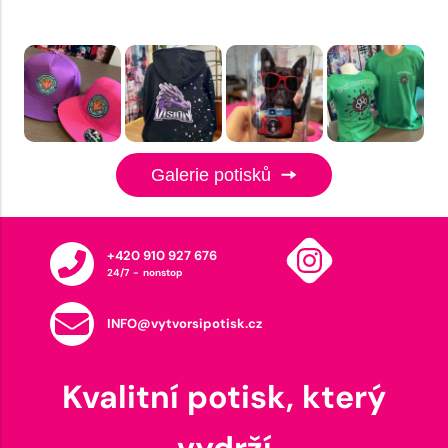
Galerie potisků
+420 910 927 676
24/7 - nonstop
INFO@vytvorsipotisk.cz
Kvalitní potisk, který
vydrží