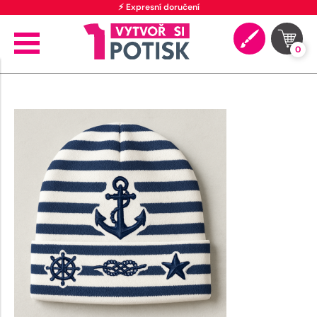
⚡ Expresní doručení
0