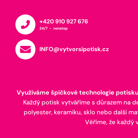
+420 910 927 676
24/7 - nonstop
INFO@vytvorsipotisk.cz
Využíváme špičkové technologie potisku,
Každý potisk vytváříme s důrazem na deta
polyester, keramiku, sklo nebo další ma
Věříme, že každý vá