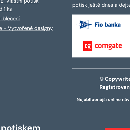
: Vlastní potisk
potisk ještě dnes a dej
d 1 ks
oblečení
ce - Vytvořené designy
© Copywrite 
Registrova
Nejoblíbenější online náv
s potiskem