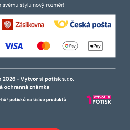
te svému stylu nový rozměr!
2026 - Vytvor si potisk s.r.o.
ná ochranná známka
rhář potisků na tisíce produktů