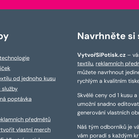
by
Navrhněte si s
VytvořSiPotisk.cz
– váš
 technologie
textilu
,
reklamních před
riček
můžete navrhnout jedin
extilu od jednoho kusu
rychlým a kvalitním tisk
 služby
Skvělé ceny od 1 kusu 
ná poptávka
umožní snadno editovat 
generování vlastních ob
reklamních předmětů
Náš tým odborníků je vá
ytvořit vlastní merch
vám poradí s každým kro