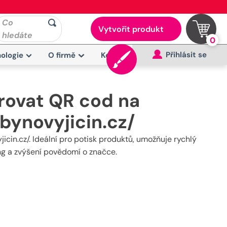
Co
Vytvořit produkt
hledáte
0
Přihlásit se
ologie
O firmě
Kontakt
rovat QR cod na
zbynovyjicin.cz/
jicin.cz/. Ideální pro potisk produktů, umožňuje rychlý
ing a zvýšení povědomí o značce.