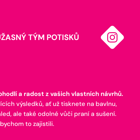
ÚŽASNÝ TÝM POTISKŮ
odlí a radost z vašich vlastních návrhů.
ících výsledků, ať už tisknete na bavlnu,
ed, ale také odolné vůči praní a sušení.
bychom to zajistili.