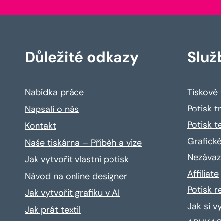
Důležité odkazy
Služ
Nabídka práce
Tiskové
Potisk t
Napsali o nás
Potisk t
Kontakt
Grafické
Naše tiskárna – Příběh a vize
Nezávaz
Jak vytvořit vlastní potisk
Affiliate
Návod na online designer
Potisk 
Jak vytvořit grafiku v AI
Jak si v
Jak prát textil