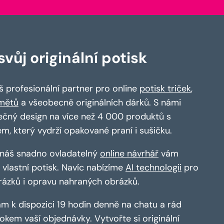
vůj originální potisk
 profesionální partner pro online
potisk triček
,
mětů
a všeobecně originálních dárků. S námi
ečný design na více než 4 000 produktů s
em, který vydrží opakované praní i sušičku.
a náš snadno ovladatelný
online návrhář
vám
vlastní potisk. Navíc nabízíme
AI technologii
pro
rázků i opravu nahraných obrázků.
m k dispozici 19 hodin denně na chatu a rád
kem vaší objednávky. Vytvořte si originální