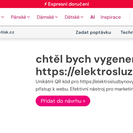
⚡ Expresní doručení
y
Pánské
Dámské
Dětské
AI
Inspirace
tisk.cz
Zadat poptávku
Techn
chtěl bych vygene
https://elektroslu
Unikátní QR kód pro https://elektrosluzbynovy
přístup k webu. Efektivní nástroj pro market
Přidat do návrhu »