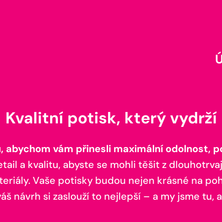
Kvalitní potisk, který vydrží
 abychom vám přinesli maximální odolnost, poh
il a kvalitu, abyste se mohli těšit z dlouhotrvaj
teriály. Vaše potisky budou nejen krásné na pohl
š návrh si zaslouží to nejlepší – a my jsme tu, a