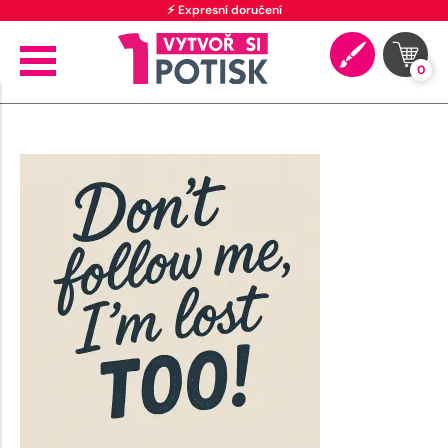
⚡ Expresní doručení
0