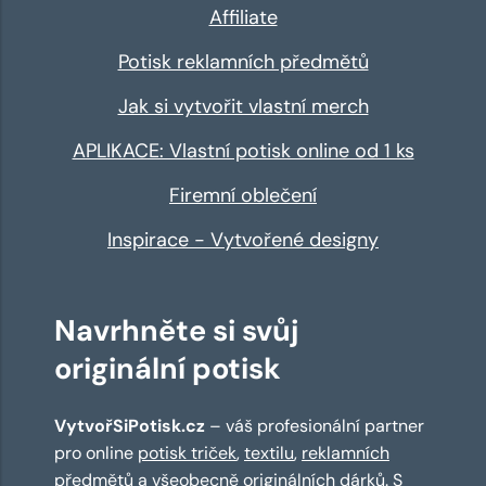
Affiliate
Potisk reklamních předmětů
Jak si vytvořit vlastní merch
APLIKACE: Vlastní potisk online od 1 ks
Firemní oblečení
Inspirace - Vytvořené designy
Navrhněte si svůj
originální potisk
VytvořSiPotisk.cz
– váš profesionální partner
pro online
potisk triček
,
textilu
,
reklamních
předmětů
a všeobecně originálních dárků. S