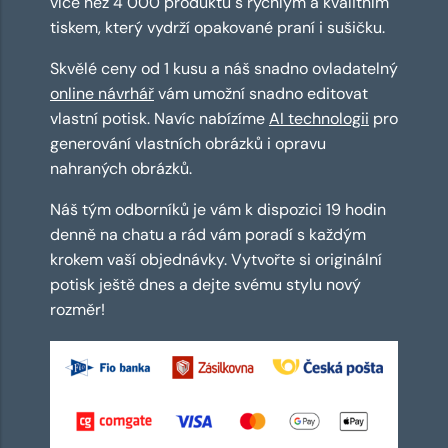
více než 4 000 produktů s rychlým a kvalitním
tiskem, který vydrží opakované praní i sušičku.
Skvělé ceny od 1 kusu a náš snadno ovladatelný
online návrhář
vám umožní snadno editovat
vlastní potisk. Navíc nabízíme
AI technologii
pro
generování vlastních obrázků i opravu
nahraných obrázků.
Náš tým odborníků je vám k dispozici 19 hodin
denně na chatu a rád vám poradí s každým
krokem vaší objednávky. Vytvořte si originální
potisk ještě dnes a dejte svému stylu nový
rozměr!