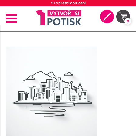
⚡ Expresní doručení
0