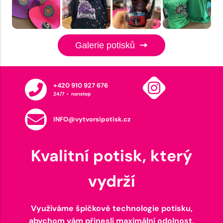
Galerie potisků
+420 910 927 676
24/7 - nonstop
INFO@vytvorsipotisk.cz
Kvalitní potisk, který
vydrží
Využíváme špičkové technologie potisku,
abychom vám přinesli maximální odolnost,