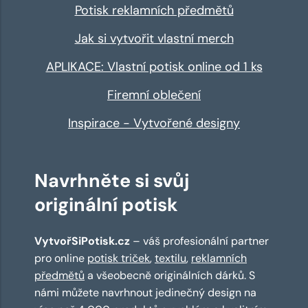
Potisk reklamních předmětů
Jak si vytvořit vlastní merch
APLIKACE: Vlastní potisk online od 1 ks
Firemní oblečení
Inspirace - Vytvořené designy
Navrhněte si svůj
originální potisk
VytvořSiPotisk.cz
– váš profesionální partner
pro online
potisk triček
,
textilu
,
reklamních
předmětů
a všeobecně originálních dárků. S
námi můžete navrhnout jedinečný design na