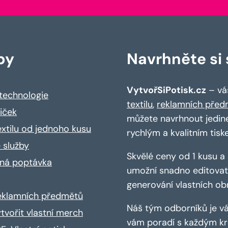
by
Navrhněte si s
VytvořSiPotisk.cz
– váš
 technologie
textilu
,
reklamních před
riček
můžete navrhnout jedin
extilu od jednoho kusu
rychlým a kvalitním tisk
 služby
Skvělé ceny od 1 kusu 
ná poptávka
umožní snadno editovat 
generování vlastních ob
reklamních předmětů
Náš tým odborníků je vá
ytvořit vlastní merch
vám poradí s každým kro