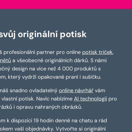
vůj originální potisk
 profesionální partner pro online
potisk triček
,
mětů
a všeobecně originálních dárků. S námi
ečný design na více než 4 000 produktů s
em, který vydrží opakované praní i sušičku.
a náš snadno ovladatelný
online návrhář
vám
vlastní potisk. Navíc nabízíme
AI technologii
pro
rázků i opravu nahraných obrázků.
m k dispozici 19 hodin denně na chatu a rád
kem vaší objednávky. Vytvořte si originální