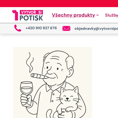
Všechny produkty
Služb
+420 910 927 676
objednavky@vytvorsipo