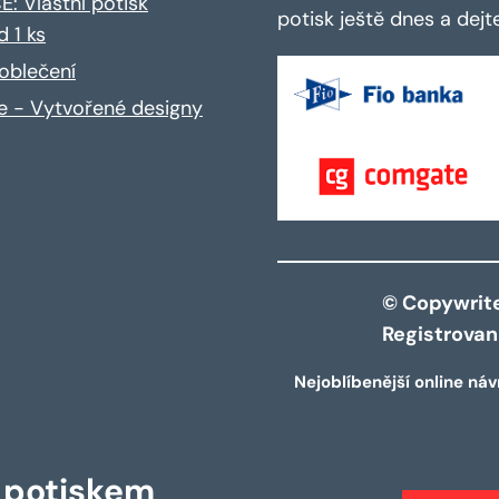
: Vlastní potisk
potisk ještě dnes a dej
d 1 ks
oblečení
ce - Vytvořené designy
© Copywrite 
Registrova
Nejoblíbenější online náv
s potiskem