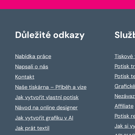
Důležité odkazy
Služ
Nabídka práce
Tiskové
Potisk t
Napsali o nás
Potisk t
Kontakt
Grafické
Naše tiskárna – Příběh a vize
Nezávaz
Jak vytvořit vlastní potisk
Affiliate
Návod na online designer
Potisk 
Jak vytvořit grafiku v AI
Jak si v
Jak prát textil