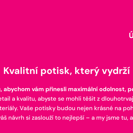
Kvalitní potisk, který vydrží
 abychom vám přinesli maximální odolnost, poh
il a kvalitu, abyste se mohli těšit z dlouhotrvaj
teriály. Vaše potisky budou nejen krásné na pohl
š návrh si zaslouží to nejlepší – a my jsme tu, a