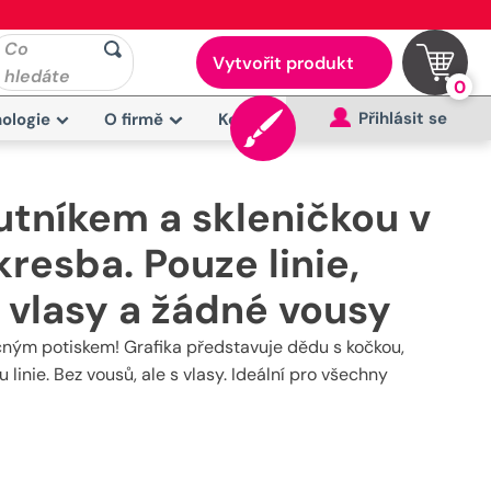
Co
Vytvořit produkt
hledáte
0
Přihlásit se
ologie
O firmě
Kontakt
utníkem a skleničkou v
resba. Pouze linie,
vlasy a žádné vousy
nečným potiskem! Grafika představuje dědu s kočkou,
inie. Bez vousů, ale s vlasy. Ideální pro všechny