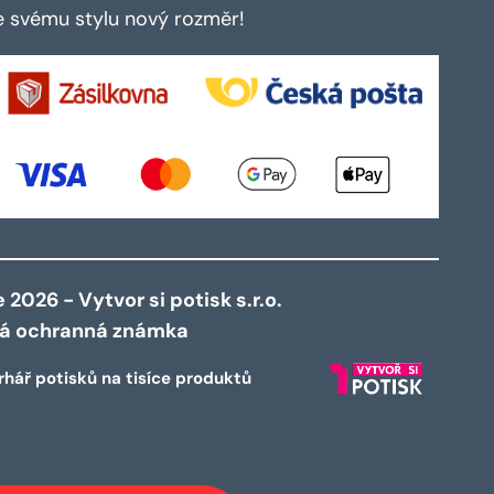
te svému stylu nový rozměr!
2026 - Vytvor si potisk s.r.o.
ná ochranná známka
rhář potisků na tisíce produktů