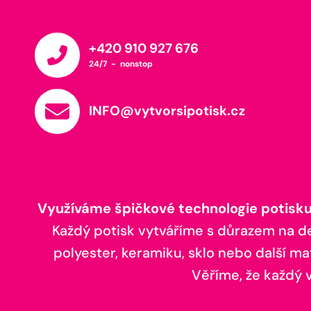
+420 910 927 676
24/7 - nonstop
INFO@vytvorsipotisk.cz
Využíváme špičkové technologie potisku,
Každý potisk vytváříme s důrazem na deta
polyester, keramiku, sklo nebo další ma
Věříme, že každý vá