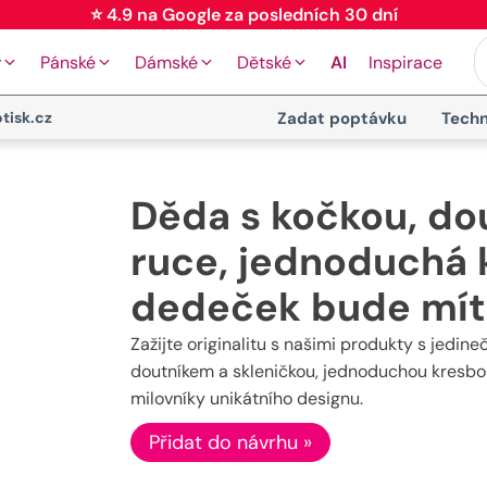
⭐ 4.9 na Google za posledních 30 dní
y
Pánské
Dámské
Dětské
AI
Inspirace
tisk.cz
Zadat poptávku
Techn
Děda s kočkou, do
ruce, jednoduchá k
dedeček bude mít 
Zažijte originalitu s našimi produkty s jedi
doutníkem a skleničkou, jednoduchou kresbou l
milovníky unikátního designu.
Přidat do návrhu »