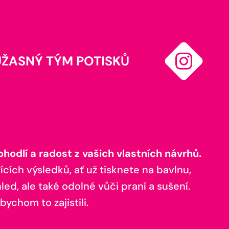
ÚŽASNÝ TÝM POTISKŮ
odlí a radost z vašich vlastních návrhů.
ících výsledků, ať už tisknete na bavlnu,
ed, ale také odolné vůči praní a sušení.
bychom to zajistili.