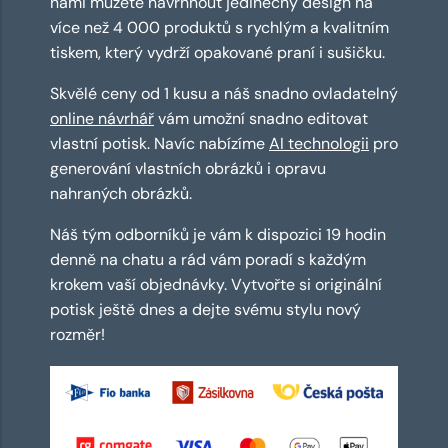
námi můžete navrhnout jedinečný design na
více než 4 000 produktů s rychlým a kvalitním
tiskem, který vydrží opakované praní i sušičku.
Skvělé ceny od 1 kusu a náš snadno ovladatelný
online návrhář
vám umožní snadno editovat
vlastní potisk. Navíc nabízíme
AI technologii
pro
generování vlastních obrázků i opravu
nahraných obrázků.
Náš tým odborníků je vám k dispozici 19 hodin
denně na chatu a rád vám poradí s každým
krokem vaší objednávky. Vytvořte si originální
potisk ještě dnes a dejte svému stylu nový
rozměr!