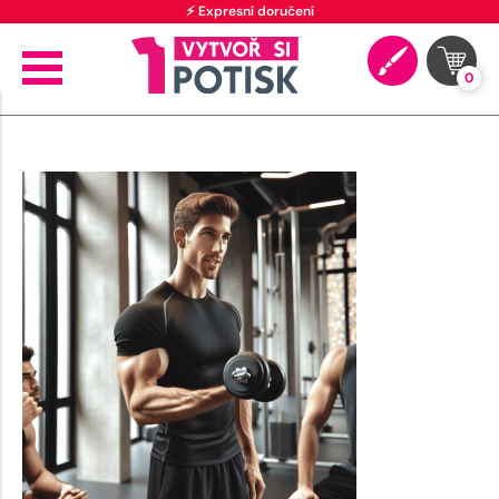
⚡ Expresní doručení
0