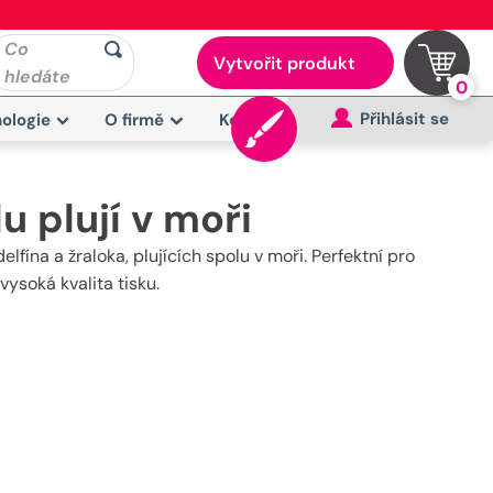
Co
Vytvořit produkt
hledáte
0
Přihlásit se
ologie
O firmě
Kontakt
u plují v moři
fína a žraloka, plujících spolu v moři. Perfektní pro
vysoká kvalita tisku.