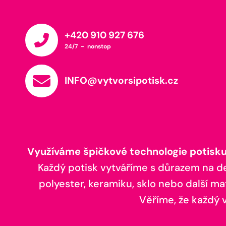
+420 910 927 676
24/7 - nonstop
INFO@vytvorsipotisk.cz
Využíváme špičkové technologie potisku,
Každý potisk vytváříme s důrazem na deta
polyester, keramiku, sklo nebo další ma
Věříme, že každý vá