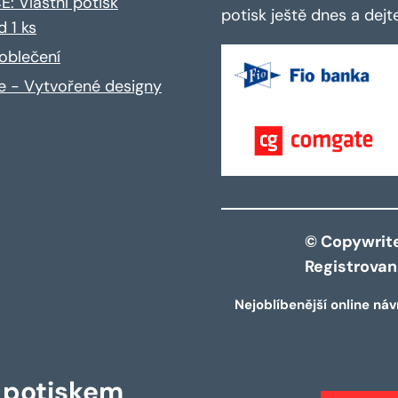
: Vlastní potisk
potisk ještě dnes a dej
d 1 ks
oblečení
ce - Vytvořené designy
© Copywrite 
Registrova
Nejoblíbenější online náv
s potiskem