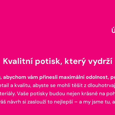
Kvalitní potisk, který vydrží
 abychom vám přinesli maximální odolnost, poh
il a kvalitu, abyste se mohli těšit z dlouhotrvaj
teriály. Vaše potisky budou nejen krásné na pohl
š návrh si zaslouží to nejlepší – a my jsme tu, a