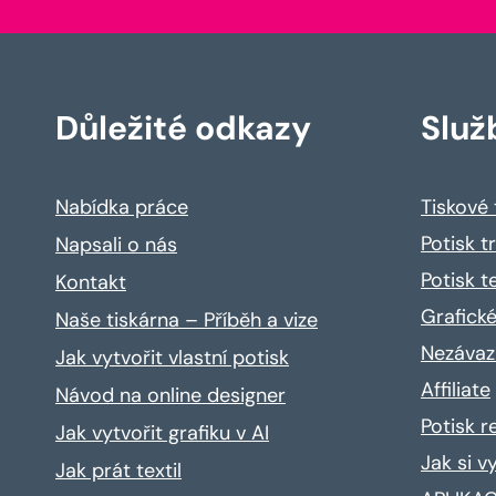
Důležité odkazy
Služ
Nabídka práce
Tiskové
Potisk t
Napsali o nás
Potisk t
Kontakt
Grafické
Naše tiskárna – Příběh a vize
Nezávaz
Jak vytvořit vlastní potisk
Affiliate
Návod na online designer
Potisk 
Jak vytvořit grafiku v AI
Jak si v
Jak prát textil