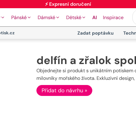
⚡ Expresní doručení
y
Pánské
Dámské
Dětské
AI
Inspirace
tisk.cz
Zadat poptávku
Techn
delfín a zřalok spol
Objednejte si produkt s unikátním potiskem del
milovníky mořského života. Exkluzivní design, 
Přidat do návrhu »