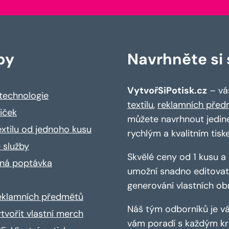
by
Navrhněte si s
VytvořSiPotisk.cz
– váš
 technologie
textilu
,
reklamních před
riček
můžete navrhnout jedin
extilu od jednoho kusu
rychlým a kvalitním tisk
 služby
Skvělé ceny od 1 kusu 
ná poptávka
umožní snadno editovat 
generování vlastních ob
reklamních předmětů
Náš tým odborníků je vá
ytvořit vlastní merch
vám poradí s každým kro