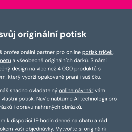
vůj originální potisk
 profesionální partner pro online
potisk triček
,
mětů
a všeobecně originálních dárků. S námi
ečný design na více než 4 000 produktů s
em, který vydrží opakované praní i sušičku.
a náš snadno ovladatelný
online návrhář
vám
vlastní potisk. Navíc nabízíme
AI technologii
pro
rázků i opravu nahraných obrázků.
m k dispozici 19 hodin denně na chatu a rád
kem vaší objednávky. Vytvořte si originální