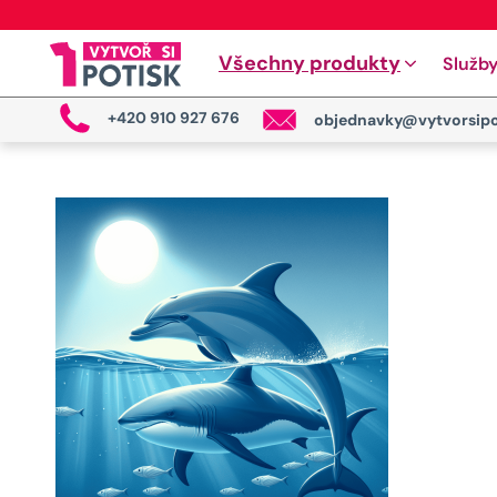
Všechny produkty
Služb
+420 910 927 676
objednavky@vytvorsipo