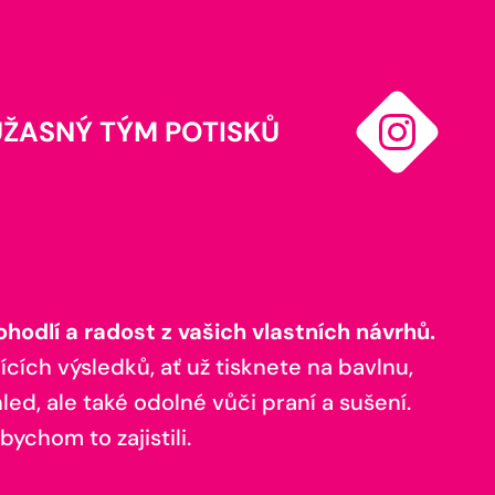
ÚŽASNÝ TÝM POTISKŮ
odlí a radost z vašich vlastních návrhů.
ících výsledků, ať už tisknete na bavlnu,
ed, ale také odolné vůči praní a sušení.
bychom to zajistili.