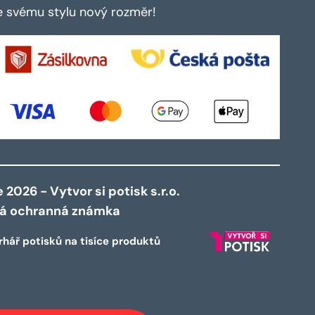
te svému stylu nový rozměr!
2026 - Vytvor si potisk s.r.o.
ná ochranná známka
rhář potisků na tisíce produktů