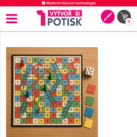
🖨️ Moderní tiskové technologie
0