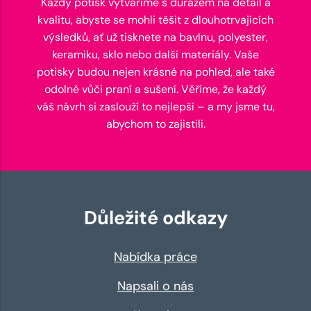
Každý potisk vytváříme s důrazem na detail a
kvalitu, abyste se mohli těšit z dlouhotrvajících
výsledků, ať už tisknete na bavlnu, polyester,
keramiku, sklo nebo další materiály. Vaše
potisky budou nejen krásné na pohled, ale také
odolné vůči praní a sušení. Věříme, že každý
váš návrh si zaslouží to nejlepší – a my jsme tu,
abychom to zajistili.
Důležité odkazy
Nabídka práce
Napsali o nás