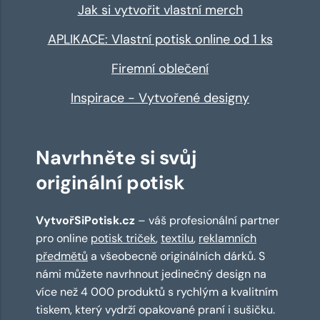
Jak si vytvořit vlastní merch
APLIKACE: Vlastní potisk online od 1 ks
Firemní oblečení
Inspirace - Vytvořené designy
Navrhněte si svůj
originální potisk
VytvořSiPotisk.cz
– váš profesionální partner
pro online
potisk triček
,
textilu
,
reklamních
předmětů
a všeobecně originálních dárků. S
námi můžete navrhnout jedinečný design na
více než 4 000 produktů s rychlým a kvalitním
tiskem, který vydrží opakované praní i sušičku.