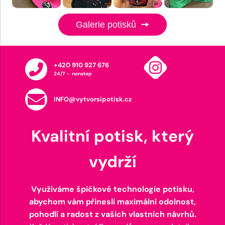
Galerie potisků
+420 910 927 676
24/7 - nonstop
INFO@vytvorsipotisk.cz
Kvalitní potisk, který
vydrží
Využíváme špičkové technologie potisku,
abychom vám přinesli maximální odolnost,
pohodlí a radost z vašich vlastních návrhů.