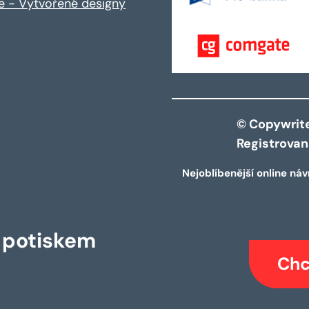
ce - Vytvořené designy
© Copywrite 
Registrova
Nejoblíbenější online náv
s potiskem
Chc