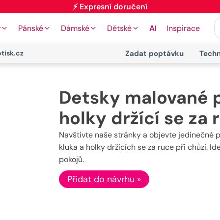
⚡ Expresní doručení
y
Pánské
Dámské
Dětské
AI
Inspirace
tisk.cz
Zadat poptávku
Techn
Detsky malované p
holky držící se za 
Navštivte naše stránky a objevte jedinečné
kluka a holky držících se za ruce při chůzi. I
pokojů.
Přidat do návrhu »