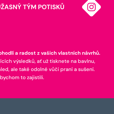
ÚŽASNÝ TÝM POTISKŮ
odlí a radost z vašich vlastních návrhů.
ících výsledků, ať už tisknete na bavlnu,
ed, ale také odolné vůči praní a sušení.
bychom to zajistili.