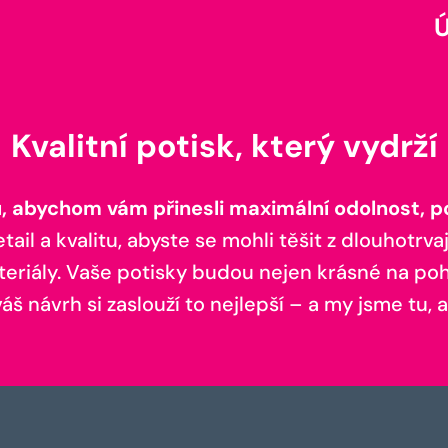
Kvalitní potisk, který vydrží
 abychom vám přinesli maximální odolnost, poh
il a kvalitu, abyste se mohli těšit z dlouhotrvaj
teriály. Vaše potisky budou nejen krásné na pohl
š návrh si zaslouží to nejlepší – a my jsme tu, a