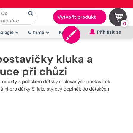
Co
Vytvořit produkt
hledáte
0
Přihlásit se
ologie
O firmě
Kontakt
ostavičky kluka a
ruce při chůzi
 produkty s potiskem dětsky malovaných postaviček
deální pro dárky či jako stylový doplněk do dětských