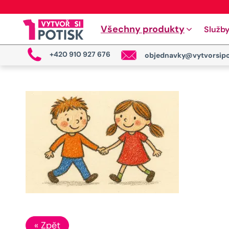
Všechny produkty
Služb
+420 910 927 676
objednavky@vytvorsipo
« Zpět