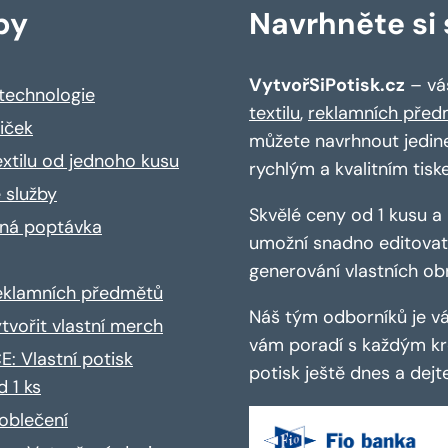
by
Navrhněte si s
VytvořSiPotisk.cz
– váš
 technologie
textilu
,
reklamních před
riček
můžete navrhnout jedin
extilu od jednoho kusu
rychlým a kvalitním tisk
 služby
Skvělé ceny od 1 kusu 
ná poptávka
umožní snadno editovat 
generování vlastních ob
reklamních předmětů
Náš tým odborníků je vá
ytvořit vlastní merch
vám poradí s každým kro
: Vlastní potisk
potisk ještě dnes a dej
d 1 ks
oblečení