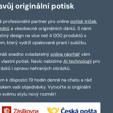
vůj originální potisk
 profesionální partner pro online
potisk triček
,
mětů
a všeobecně originálních dárků. S námi
ečný design na více než 4 000 produktů s
em, který vydrží opakované praní i sušičku.
a náš snadno ovladatelný
online návrhář
vám
vlastní potisk. Navíc nabízíme
AI technologii
pro
rázků i opravu nahraných obrázků.
m k dispozici 19 hodin denně na chatu a rád
kem vaší objednávky. Vytvořte si originální
te svému stylu nový rozměr!