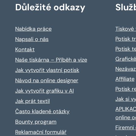
Důležité odkazy
Služ
Nabídka práce
Tiskové
Potisk t
Napsali o nás
Potisk t
Kontakt
Grafické
Naše tiskárna – Příběh a vize
Nezávaz
Jak vytvořit vlastní potisk
Affiliate
Návod na online designer
Potisk 
Jak vytvořit grafiku v AI
Jak si v
Jak prát textil
APLIKACE
Často kladené otázky
online o
Bounty program
Firemní 
Reklamační formulář