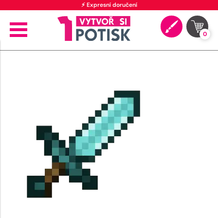
⚡ Expresní doručení
0