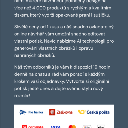
námi můžete navrhnout jedinečný design na
více než 4 000 produktů s rychlým a kvalitním
tiskem, který vydrží opakované praní i sušičku.
Skvělé ceny od 1 kusu a náš snadno ovladatelný
online návrhář
vám umožní snadno editovat
vlastní potisk. Navíc nabízíme
AI technologii
pro
generování vlastních obrázků i opravu
nahraných obrázků.
Náš tým odborníků je vám k dispozici 19 hodin
denně na chatu a rád vám poradí s každým
krokem vaší objednávky. Vytvořte si originální
potisk ještě dnes a dejte svému stylu nový
rozměr!