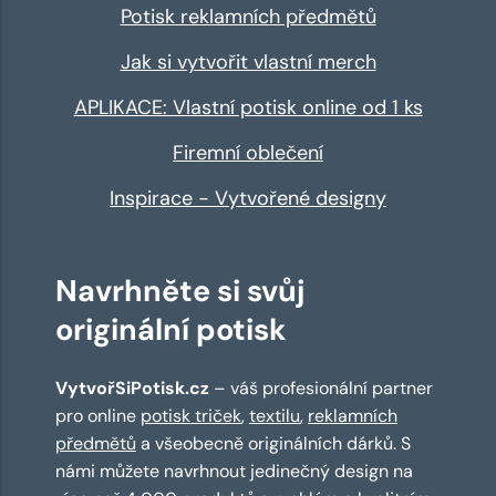
Potisk reklamních předmětů
Jak si vytvořit vlastní merch
APLIKACE: Vlastní potisk online od 1 ks
Firemní oblečení
Inspirace - Vytvořené designy
Navrhněte si svůj
originální potisk
VytvořSiPotisk.cz
– váš profesionální partner
pro online
potisk triček
,
textilu
,
reklamních
předmětů
a všeobecně originálních dárků. S
námi můžete navrhnout jedinečný design na