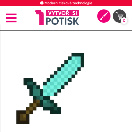
🖨️ Moderní tiskové technologie
0