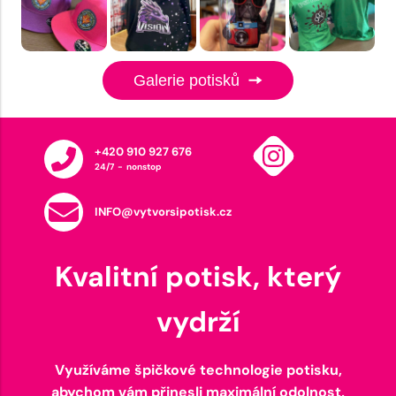
Galerie potisků
+420 910 927 676
24/7 - nonstop
INFO@vytvorsipotisk.cz
Kvalitní potisk, který
vydrží
Využíváme špičkové technologie potisku,
abychom vám přinesli maximální odolnost,