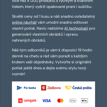
více než 4 000 produktů s rychlým a kvalitním
tiskem, který vydrží opakované praní i sušičku.
Skvělé ceny od 1 kusu a náš snadno ovladatelný
online návrhář
vám umožní snadno editovat
vlastní potisk. Navíc nabízíme
AI technologii
pro
generování vlastních obrázků i opravu
nahraných obrázků.
Náš tým odborníků je vám k dispozici 19 hodin
denně na chatu a rád vám poradí s každým
krokem vaší objednávky. Vytvořte si originální
potisk ještě dnes a dejte svému stylu nový
rozměr!