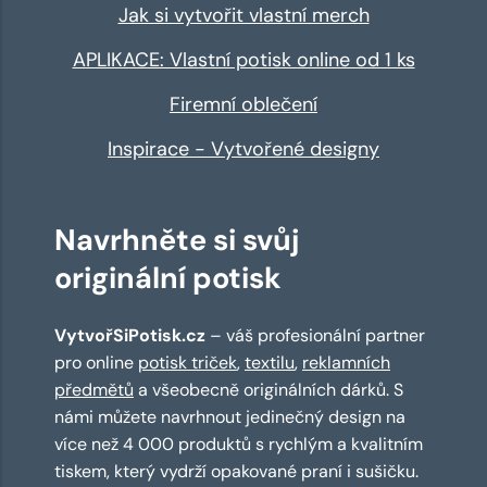
Jak si vytvořit vlastní merch
APLIKACE: Vlastní potisk online od 1 ks
Firemní oblečení
Inspirace - Vytvořené designy
Navrhněte si svůj
originální potisk
VytvořSiPotisk.cz
– váš profesionální partner
pro online
potisk triček
,
textilu
,
reklamních
předmětů
a všeobecně originálních dárků. S
námi můžete navrhnout jedinečný design na
více než 4 000 produktů s rychlým a kvalitním
tiskem, který vydrží opakované praní i sušičku.