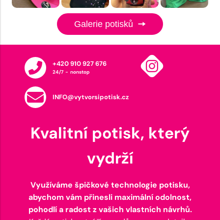
Galerie potisků
+420 910 927 676
24/7 - nonstop
INFO@vytvorsipotisk.cz
Kvalitní potisk, který
vydrží
Využíváme špičkové technologie potisku,
abychom vám přinesli maximální odolnost,
pohodlí a radost z vašich vlastních návrhů.