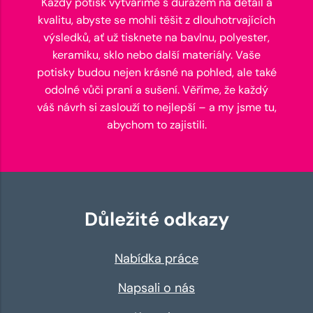
Každý potisk vytváříme s důrazem na detail a
kvalitu, abyste se mohli těšit z dlouhotrvajících
výsledků, ať už tisknete na bavlnu, polyester,
keramiku, sklo nebo další materiály. Vaše
potisky budou nejen krásné na pohled, ale také
odolné vůči praní a sušení. Věříme, že každý
váš návrh si zaslouží to nejlepší – a my jsme tu,
abychom to zajistili.
Důležité odkazy
Nabídka práce
Napsali o nás