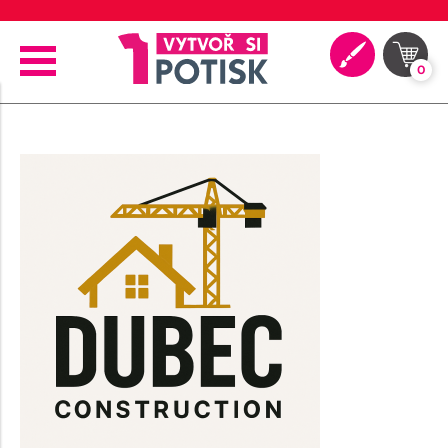
🖨️ Moderní tiskové technologie
0