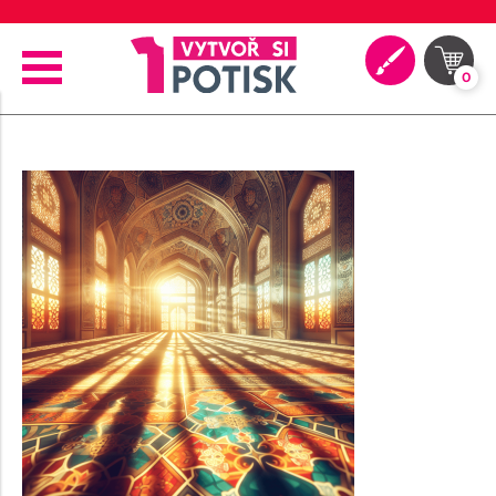
🖨️ Moderní tiskové technologie
0