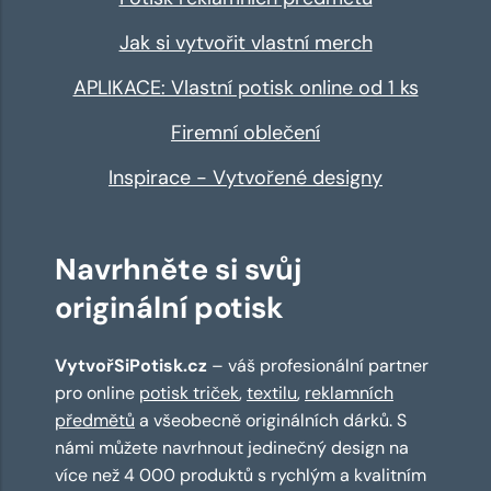
Jak si vytvořit vlastní merch
APLIKACE: Vlastní potisk online od 1 ks
Firemní oblečení
Inspirace - Vytvořené designy
Navrhněte si svůj
originální potisk
VytvořSiPotisk.cz
– váš profesionální partner
pro online
potisk triček
,
textilu
,
reklamních
předmětů
a všeobecně originálních dárků. S
námi můžete navrhnout jedinečný design na
více než 4 000 produktů s rychlým a kvalitním