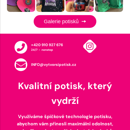
Galerie potisků
+420 910 927 676
24/7 - nonstop
INFO@vytvorsipotisk.cz
Kvalitní potisk, který
vydrží
Využíváme špičkové technologie potisku,
abychom vám přinesli maximální odolnost,