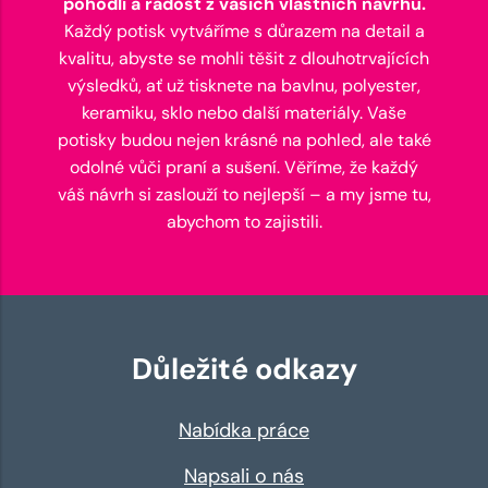
pohodlí a radost z vašich vlastních návrhů.
Každý potisk vytváříme s důrazem na detail a
kvalitu, abyste se mohli těšit z dlouhotrvajících
výsledků, ať už tisknete na bavlnu, polyester,
keramiku, sklo nebo další materiály. Vaše
potisky budou nejen krásné na pohled, ale také
odolné vůči praní a sušení. Věříme, že každý
váš návrh si zaslouží to nejlepší – a my jsme tu,
abychom to zajistili.
Důležité odkazy
Nabídka práce
Napsali o nás