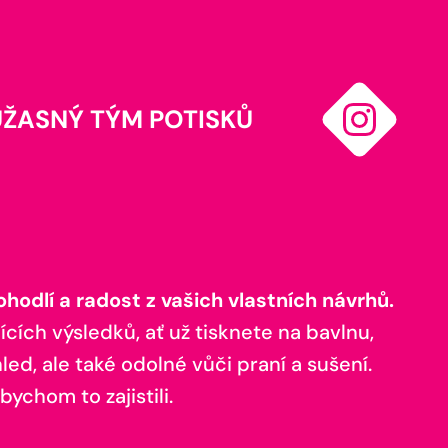
ÚŽASNÝ TÝM POTISKŮ
odlí a radost z vašich vlastních návrhů.
ících výsledků, ať už tisknete na bavlnu,
ed, ale také odolné vůči praní a sušení.
bychom to zajistili.