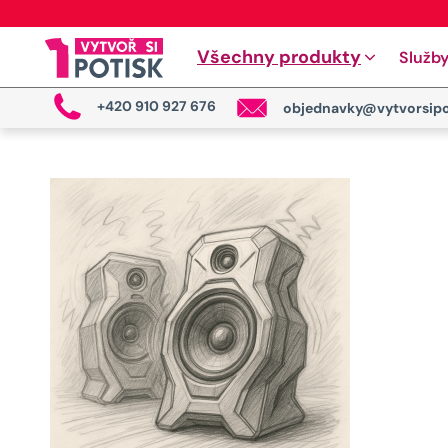
Všechny produkty
Služb
+420 910 927 676
objednavky@vytvorsipo