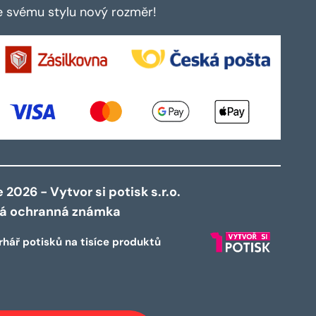
te svému stylu nový rozměr!
2026 - Vytvor si potisk s.r.o.
ná ochranná známka
rhář potisků na tisíce produktů