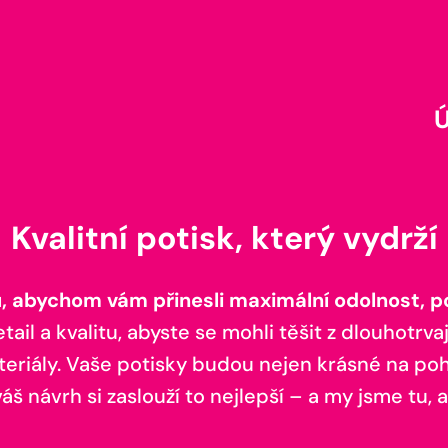
Kvalitní potisk, který vydrží
 abychom vám přinesli maximální odolnost, poh
il a kvalitu, abyste se mohli těšit z dlouhotrvaj
teriály. Vaše potisky budou nejen krásné na pohl
š návrh si zaslouží to nejlepší – a my jsme tu, a