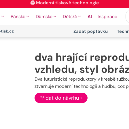
🖨️ Moderní tiskové technologie
y
Pánské
Dámské
Dětské
AI
Inspirace
tisk.cz
Zadat poptávku
Techn
dva hrající reprod
vzhledu, styl obrá
Dva futuristické reproduktory v kresbě tužkou
ztvárňuje moderní technologii a hudbu, což př
Přidat do návrhu »