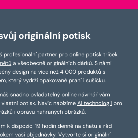
vůj originální potisk
 profesionální partner pro online
potisk triček
,
mětů
a všeobecně originálních dárků. S námi
ečný design na více než 4 000 produktů s
em, který vydrží opakované praní i sušičku.
a náš snadno ovladatelný
online návrhář
vám
vlastní potisk. Navíc nabízíme
AI technologii
pro
rázků i opravu nahraných obrázků.
m k dispozici 19 hodin denně na chatu a rád
kem vaší objednávky. Vytvořte si originální