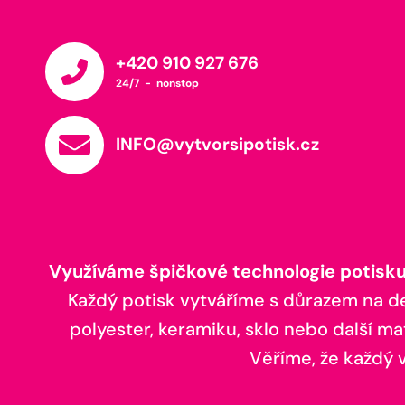
+420 910 927 676
24/7 - nonstop
INFO@vytvorsipotisk.cz
Využíváme špičkové technologie potisku,
Každý potisk vytváříme s důrazem na deta
polyester, keramiku, sklo nebo další ma
Věříme, že každý vá