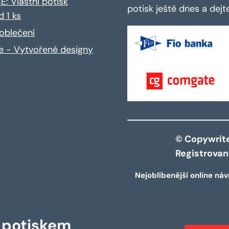
: Vlastní potisk
potisk ještě dnes a dej
d 1 ks
oblečení
ce - Vytvořené designy
© Copywrite 
Registrova
Nejoblíbenější online náv
s potiskem