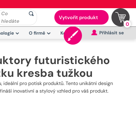
Co
Vytvořit produkt
hledáte
0
Přihlásit se
ologie
O firmě
Kontakt
uktory futuristického
zku kresba tužkou
, ideální pro potisk produktů. Tento unikátní design
ináší inovativní a stylový vzhled pro váš produkt.