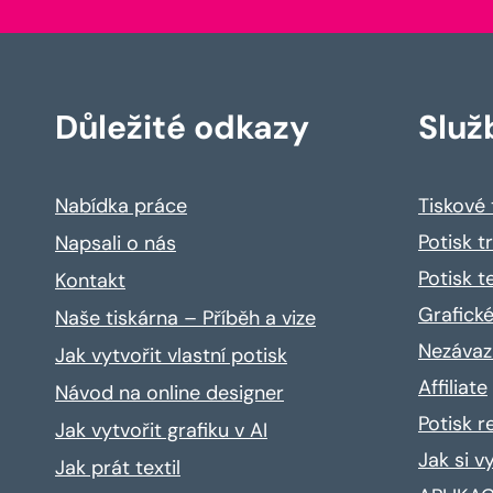
Důležité odkazy
Služ
Nabídka práce
Tiskové
Potisk t
Napsali o nás
Potisk t
Kontakt
Grafické
Naše tiskárna – Příběh a vize
Nezávaz
Jak vytvořit vlastní potisk
Affiliate
Návod na online designer
Potisk 
Jak vytvořit grafiku v AI
Jak si v
Jak prát textil