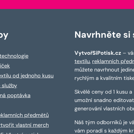
by
Navrhněte si s
VytvořSiPotisk.cz
– váš
 technologie
textilu
,
reklamních před
riček
můžete navrhnout jedin
extilu od jednoho kusu
rychlým a kvalitním tisk
 služby
Skvělé ceny od 1 kusu 
ná poptávka
umožní snadno editovat 
generování vlastních ob
reklamních předmětů
Náš tým odborníků je vá
ytvořit vlastní merch
vám poradí s každým kro