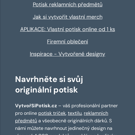
Potisk reklamních předmětů
Jak si vytvořit vlastní merch
APLIKACE: Vlastní potisk online od 1 ks
Firemní oblečení
Inspirace - Vytvořené designy
Navrhněte si svůj
originální potisk
VytvořSiPotisk.cz
– váš profesionální partner
pro online
potisk triček
,
textilu
,
reklamních
předmětů
a všeobecně originálních dárků. S
námi můžete navrhnout jedinečný design na