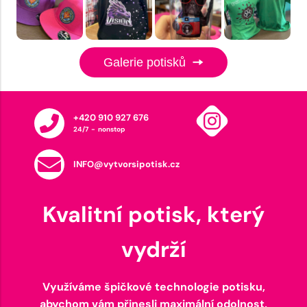
Galerie potisků
+420 910 927 676
24/7 - nonstop
INFO@vytvorsipotisk.cz
Kvalitní potisk, který
vydrží
Využíváme špičkové technologie potisku,
abychom vám přinesli maximální odolnost,