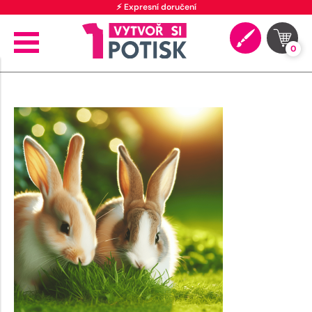
⚡ Expresní doručení
0