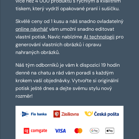
více než 4 000 produktů s rychlým a kvalitním
tiskem, který vydrží opakované praní i sušičku.
Skvělé ceny od 1 kusu a náš snadno ovladatelný
online návrhář
vám umožní snadno editovat
vlastní potisk. Navíc nabízíme
AI technologii
pro
generování vlastních obrázků i opravu
nahraných obrázků.
Náš tým odborníků je vám k dispozici 19 hodin
denně na chatu a rád vám poradí s každým
krokem vaší objednávky. Vytvořte si originální
potisk ještě dnes a dejte svému stylu nový
rozměr!