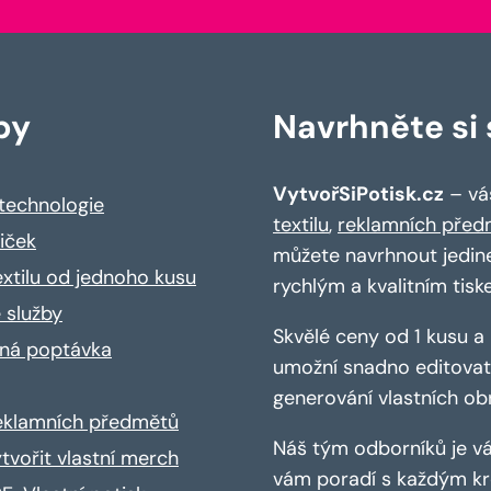
by
Navrhněte si s
VytvořSiPotisk.cz
– váš
 technologie
textilu
,
reklamních před
riček
můžete navrhnout jedin
extilu od jednoho kusu
rychlým a kvalitním tisk
 služby
Skvělé ceny od 1 kusu 
ná poptávka
umožní snadno editovat 
generování vlastních ob
reklamních předmětů
Náš tým odborníků je vá
ytvořit vlastní merch
vám poradí s každým kro