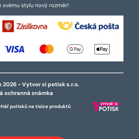
te svému stylu nový rozměr!
2026 - Vytvor si potisk s.r.o.
ná ochranná známka
rhář potisků na tisíce produktů