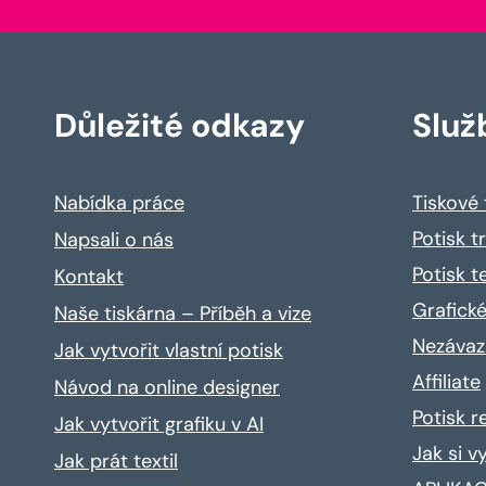
Důležité odkazy
Služ
Nabídka práce
Tiskové
Potisk t
Napsali o nás
Potisk t
Kontakt
Grafické
Naše tiskárna – Příběh a vize
Nezávaz
Jak vytvořit vlastní potisk
Affiliate
Návod na online designer
Potisk 
Jak vytvořit grafiku v AI
Jak si v
Jak prát textil