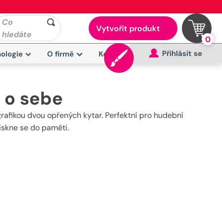
Co
Vytvořit produkt
hledáte
0
Přihlásit se
ologie
O firmě
Kontakt
 o sebe
rafikou dvou opřených kytar. Perfektní pro hudební
iskne se do paměti.