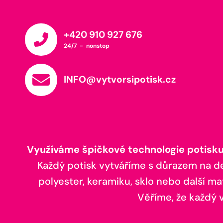
+420 910 927 676
24/7 - nonstop
INFO@vytvorsipotisk.cz
Využíváme špičkové technologie potisku,
Každý potisk vytváříme s důrazem na deta
polyester, keramiku, sklo nebo další ma
Věříme, že každý vá