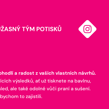
ÚŽASNÝ TÝM POTISKŮ
odlí a radost z vašich vlastních návrhů.
ících výsledků, ať už tisknete na bavlnu,
ed, ale také odolné vůči praní a sušení.
bychom to zajistili.