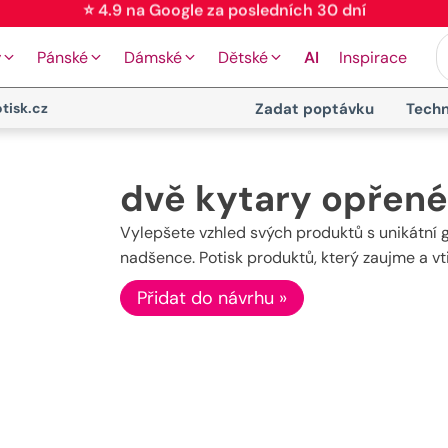
⭐ 4.9 na Google za posledních 30 dní
y
Pánské
Dámské
Dětské
AI
Inspirace
tisk.cz
Zadat poptávku
Techn
dvě kytary opřené
Vylepšete vzhled svých produktů s unikátní g
nadšence. Potisk produktů, který zaujme a vt
Přidat do návrhu »