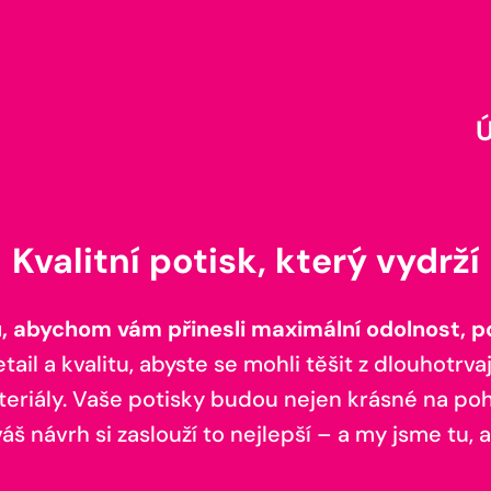
Kvalitní potisk, který vydrží
 abychom vám přinesli maximální odolnost, poh
il a kvalitu, abyste se mohli těšit z dlouhotrvaj
teriály. Vaše potisky budou nejen krásné na pohl
š návrh si zaslouží to nejlepší – a my jsme tu, a