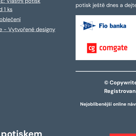
: Vlastní potisk
potisk ještě dnes a dej
d 1 ks
oblečení
ce - Vytvořené designy
© Copywrite 
Registrova
Nejoblíbenější online náv
s potiskem