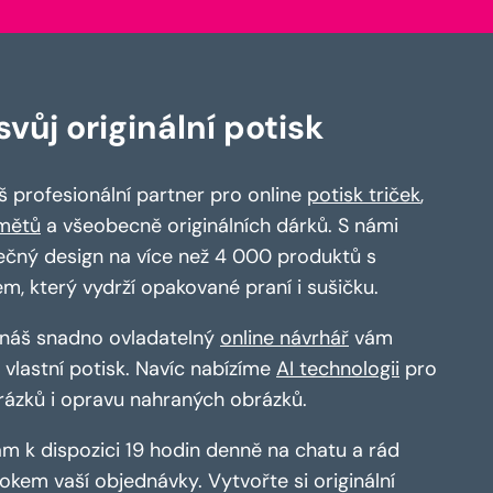
vůj originální potisk
 profesionální partner pro online
potisk triček
,
mětů
a všeobecně originálních dárků. S námi
ečný design na více než 4 000 produktů s
em, který vydrží opakované praní i sušičku.
a náš snadno ovladatelný
online návrhář
vám
vlastní potisk. Navíc nabízíme
AI technologii
pro
rázků i opravu nahraných obrázků.
m k dispozici 19 hodin denně na chatu a rád
kem vaší objednávky. Vytvořte si originální