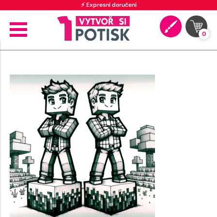
⚡ Expresní doručení
0