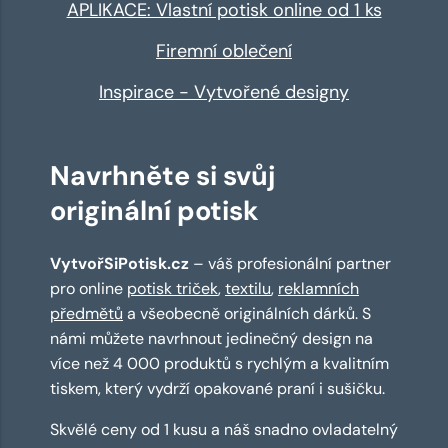
APLIKACE: Vlastní potisk online od 1 ks
Firemní oblečení
Inspirace - Vytvořené designy
Navrhněte si svůj
originální potisk
VytvořSiPotisk.cz
– váš profesionální partner
pro online
potisk triček
,
textilu
,
reklamních
předmětů
a všeobecně originálních dárků. S
námi můžete navrhnout jedinečný design na
více než 4 000 produktů s rychlým a kvalitním
tiskem, který vydrží opakované praní i sušičku.
Skvělé ceny od 1 kusu a náš snadno ovladatelný