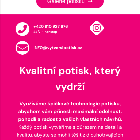
Galerie potisků
+420 910 927 676
24/7 - nonstop
INFO@vytvorsipotisk.cz
Kvalitní potisk, který
vydrží
Využíváme špičkové technologie potisku,
abychom vám přinesli maximální odolnost,
pohodlí a radost z vašich vlastních návrhů.
Každý potisk vytváříme s důrazem na detail a
kvalitu, abyste se mohli těšit z dlouhotrvajících