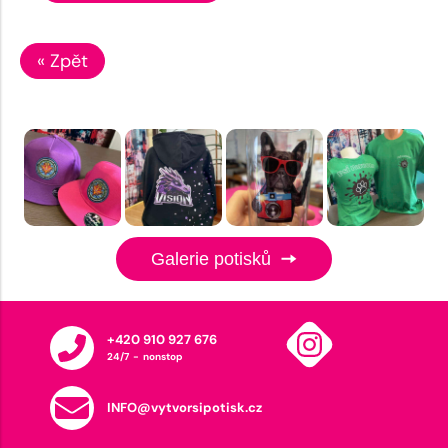
« Zpět
Galerie potisků
+420 910 927 676
24/7 - nonstop
INFO@vytvorsipotisk.cz