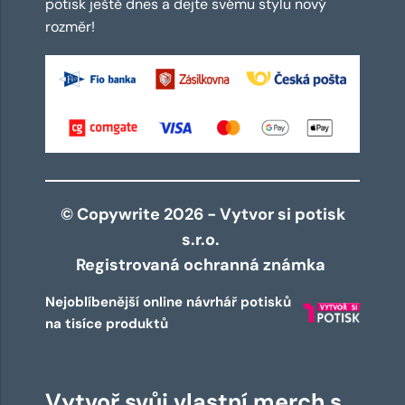
potisk ještě dnes a dejte svému stylu nový
rozměr!
© Copywrite 2026 - Vytvor si potisk
s.r.o.
Registrovaná ochranná známka
Nejoblíbenější online návrhář potisků
na tisíce produktů
Vytvoř svůj vlastní merch s