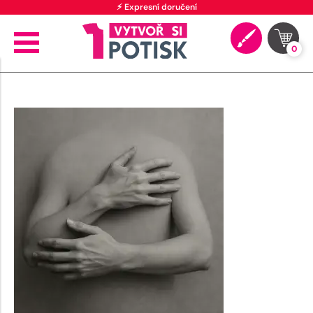
⚡ Expresní doručení
0