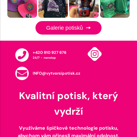
Galerie potisků
+420 910 927 676
24/7 - nonstop
INFO@vytvorsipotisk.cz
Kvalitní potisk, který
vydrží
Využíváme špičkové technologie potisku,
abychom vám přinesli maximální odolnost,