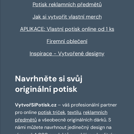
Potisk reklamních předmětů
Jak si vytvořit vlastní merch
APLIKACE: Vlastní potisk online od 1 ks
Firemní oblečení
Inspirace - Vytvořené designy
Navrhněte si svůj
originální potisk
VytvořSiPotisk.cz
– váš profesionální partner
pro online
potisk triček
,
textilu
,
reklamních
předmětů
a všeobecně originálních dárků. S
námi můžete navrhnout jedinečný design na