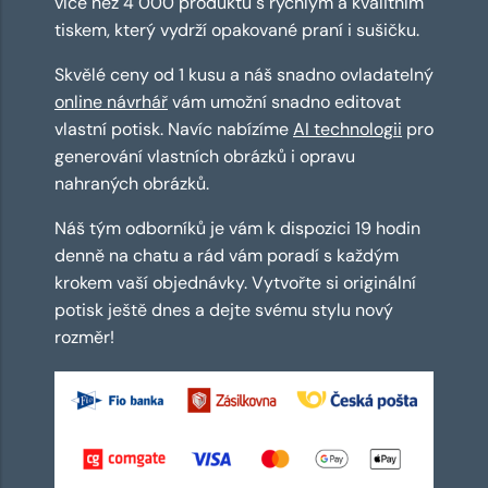
více než 4 000 produktů s rychlým a kvalitním
tiskem, který vydrží opakované praní i sušičku.
Skvělé ceny od 1 kusu a náš snadno ovladatelný
online návrhář
vám umožní snadno editovat
vlastní potisk. Navíc nabízíme
AI technologii
pro
generování vlastních obrázků i opravu
nahraných obrázků.
Náš tým odborníků je vám k dispozici 19 hodin
denně na chatu a rád vám poradí s každým
krokem vaší objednávky. Vytvořte si originální
potisk ještě dnes a dejte svému stylu nový
rozměr!