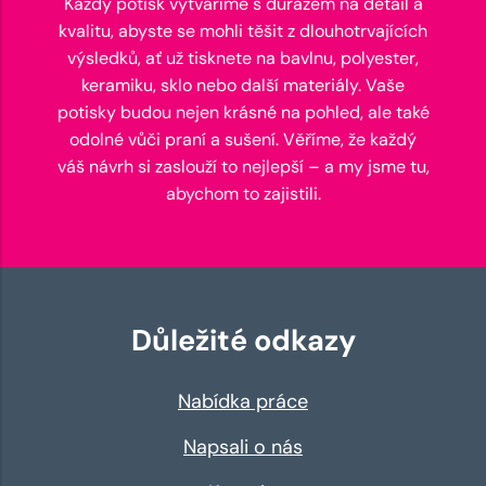
Každý potisk vytváříme s důrazem na detail a
kvalitu, abyste se mohli těšit z dlouhotrvajících
výsledků, ať už tisknete na bavlnu, polyester,
keramiku, sklo nebo další materiály. Vaše
potisky budou nejen krásné na pohled, ale také
odolné vůči praní a sušení. Věříme, že každý
váš návrh si zaslouží to nejlepší – a my jsme tu,
abychom to zajistili.
Důležité odkazy
Nabídka práce
Napsali o nás