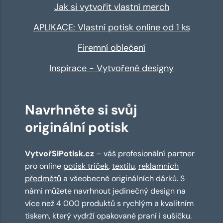
Jak si vytvořit vlastní merch
APLIKACE: Vlastní potisk online od 1 ks
Firemní oblečení
Inspirace - Vytvořené designy
Navrhněte si svůj
originální potisk
VytvořSiPotisk.cz
– váš profesionální partner
pro online
potisk triček
,
textilu
,
reklamních
předmětů
a všeobecně originálních dárků. S
námi můžete navrhnout jedinečný design na
více než 4 000 produktů s rychlým a kvalitním
tiskem, který vydrží opakované praní i sušičku.