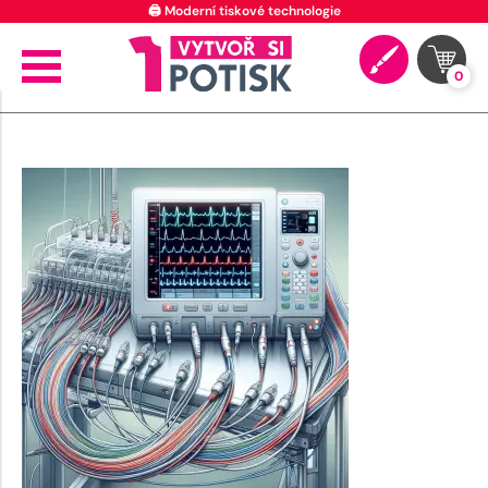
🖨️ Moderní tiskové technologie
0