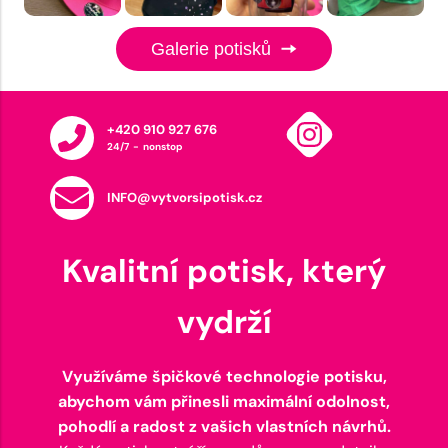
Galerie potisků
+420 910 927 676
24/7 - nonstop
INFO@vytvorsipotisk.cz
Kvalitní potisk, který
vydrží
Využíváme špičkové technologie potisku,
abychom vám přinesli maximální odolnost,
pohodlí a radost z vašich vlastních návrhů.