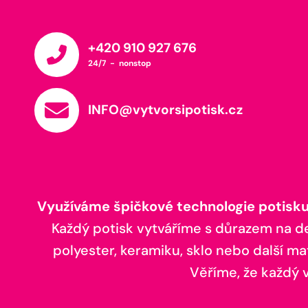
+420 910 927 676
24/7 - nonstop
INFO@vytvorsipotisk.cz
Využíváme špičkové technologie potisku,
Každý potisk vytváříme s důrazem na deta
polyester, keramiku, sklo nebo další ma
Věříme, že každý vá