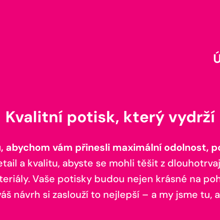
Kvalitní potisk, který vydrží
 abychom vám přinesli maximální odolnost, poh
il a kvalitu, abyste se mohli těšit z dlouhotrvaj
teriály. Vaše potisky budou nejen krásné na pohl
š návrh si zaslouží to nejlepší – a my jsme tu, a