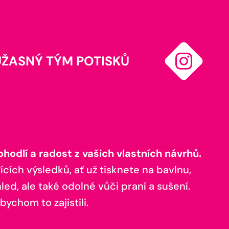
ÚŽASNÝ TÝM POTISKŮ
odlí a radost z vašich vlastních návrhů.
ících výsledků, ať už tisknete na bavlnu,
ed, ale také odolné vůči praní a sušení.
bychom to zajistili.