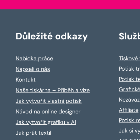
Důležité odkazy
Služ
Nabídka práce
Tiskové
Potisk t
Napsali o nás
Potisk t
Kontakt
Grafické
Naše tiskárna – Příběh a vize
Nezávaz
Jak vytvořit vlastní potisk
Affiliate
Návod na online designer
Potisk 
Jak vytvořit grafiku v AI
Jak si v
Jak prát textil