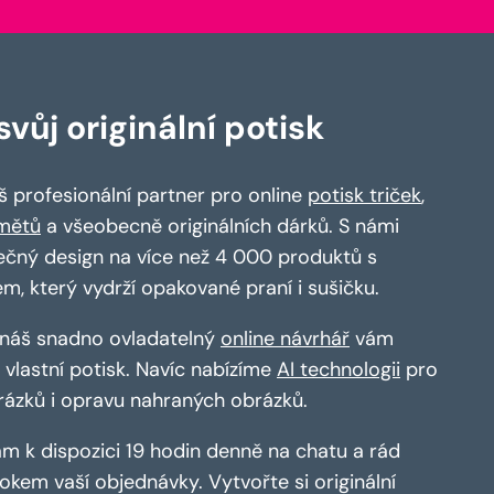
vůj originální potisk
 profesionální partner pro online
potisk triček
,
mětů
a všeobecně originálních dárků. S námi
ečný design na více než 4 000 produktů s
em, který vydrží opakované praní i sušičku.
a náš snadno ovladatelný
online návrhář
vám
vlastní potisk. Navíc nabízíme
AI technologii
pro
rázků i opravu nahraných obrázků.
m k dispozici 19 hodin denně na chatu a rád
kem vaší objednávky. Vytvořte si originální