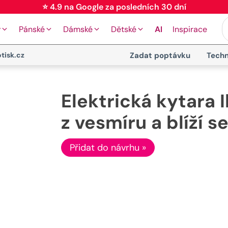
⭐ 4.9 na Google za posledních 30 dní
y
Pánské
Dámské
Dětské
AI
Inspirace
tisk.cz
Zadat poptávku
Techn
Elektrická kytara I
z vesmíru a blíží s
Přidat do návrhu »