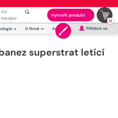
Co
Vytvořit produkt
hledáte
0
Přihlásit se
ologie
O firmě
Kontakt
banez superstrat letící
e