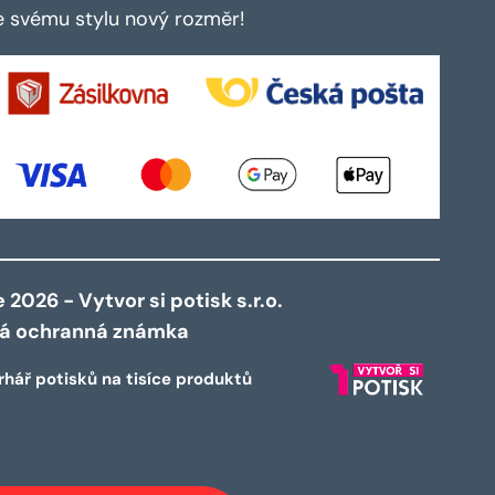
te svému stylu nový rozměr!
2026 - Vytvor si potisk s.r.o.
ná ochranná známka
rhář potisků na tisíce produktů