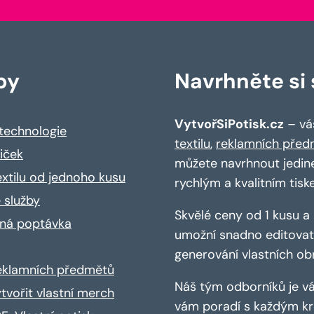
by
Navrhněte si s
VytvořSiPotisk.cz
– váš
 technologie
textilu
,
reklamních před
riček
můžete navrhnout jedin
extilu od jednoho kusu
rychlým a kvalitním tisk
 služby
Skvělé ceny od 1 kusu 
ná poptávka
umožní snadno editovat 
generování vlastních ob
reklamních předmětů
Náš tým odborníků je vá
ytvořit vlastní merch
vám poradí s každým kro