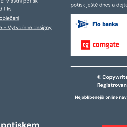
: Vlastní potisk
potisk ještě dnes a dej
d 1 ks
oblečení
ce - Vytvořené designy
© Copywrite 
Registrova
Nejoblíbenější online náv
s potiskem