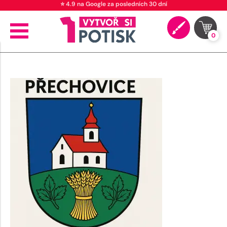
⭐ 4.9 na Google za posledních 30 dní
0