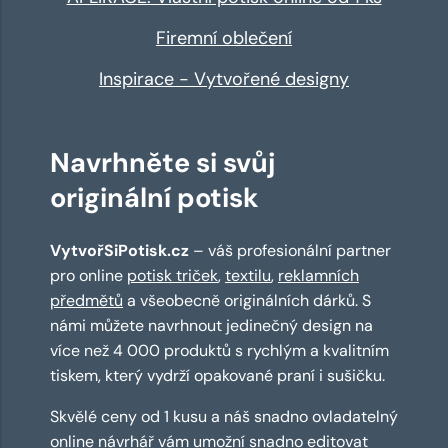
Firemní oblečení
Inspirace - Vytvořené designy
Navrhněte si svůj
originální potisk
VytvořSiPotisk.cz
– váš profesionální partner
pro online
potisk triček
,
textilu
,
reklamních
předmětů
a všeobecně originálních dárků. S
námi můžete navrhnout jedinečný design na
více než 4 000 produktů s rychlým a kvalitním
tiskem, který vydrží opakované praní i sušičku.
Skvělé ceny od 1 kusu a náš snadno ovladatelný
online návrhář
vám umožní snadno editovat