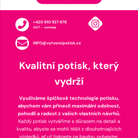
+420 910 927 676
24/7 - nonstop
INFO@vytvorsipotisk.cz
Kvalitní potisk, který
vydrží
Využíváme špičkové technologie potisku,
abychom vám přinesli maximální odolnost,
pohodlí a radost z vašich vlastních návrhů.
Každý potisk vytváříme s důrazem na detail a
kvalitu, abyste se mohli těšit z dlouhotrvajících
výsledků, ať už tisknete na bavlnu, polyester,