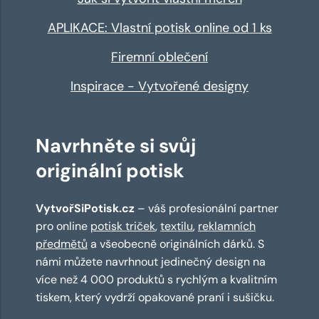
APLIKACE: Vlastní potisk online od 1 ks
Firemní oblečení
Inspirace - Vytvořené designy
Navrhněte si svůj
originální potisk
VytvořSiPotisk.cz
– váš profesionální partner
pro online
potisk triček
,
textilu
,
reklamních
předmětů
a všeobecně originálních dárků. S
námi můžete navrhnout jedinečný design na
více než 4 000 produktů s rychlým a kvalitním
tiskem, který vydrží opakované praní i sušičku.