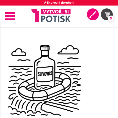
⚡ Expresní doručení
0