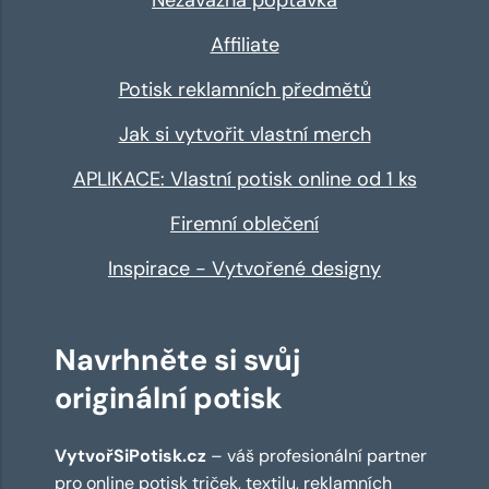
Affiliate
Potisk reklamních předmětů
Jak si vytvořit vlastní merch
APLIKACE: Vlastní potisk online od 1 ks
Firemní oblečení
Inspirace - Vytvořené designy
Navrhněte si svůj
originální potisk
VytvořSiPotisk.cz
– váš profesionální partner
pro online
potisk triček
,
textilu
,
reklamních