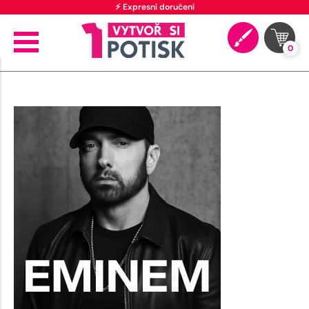
⚡ Expresní doručení
0