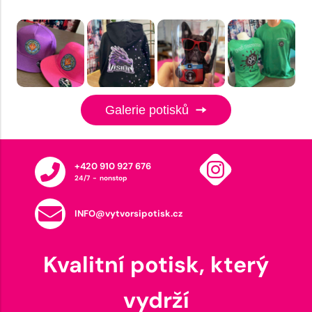
Galerie potisků
+420 910 927 676
24/7 - nonstop
INFO@vytvorsipotisk.cz
Kvalitní potisk, který
vydrží