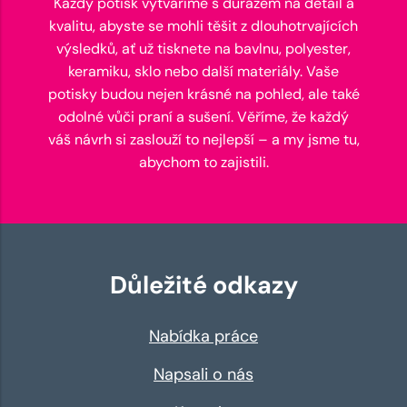
Každý potisk vytváříme s důrazem na detail a
kvalitu, abyste se mohli těšit z dlouhotrvajících
výsledků, ať už tisknete na bavlnu, polyester,
keramiku, sklo nebo další materiály. Vaše
potisky budou nejen krásné na pohled, ale také
odolné vůči praní a sušení. Věříme, že každý
váš návrh si zaslouží to nejlepší – a my jsme tu,
abychom to zajistili.
Důležité odkazy
Nabídka práce
Napsali o nás