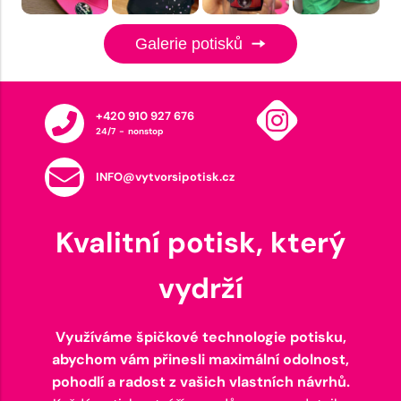
Galerie potisků
+420 910 927 676
24/7 - nonstop
INFO@vytvorsipotisk.cz
Kvalitní potisk, který
vydrží
Využíváme špičkové technologie potisku,
abychom vám přinesli maximální odolnost,
pohodlí a radost z vašich vlastních návrhů.