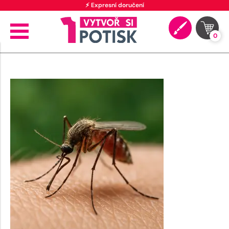
⚡ Expresní doručení
0