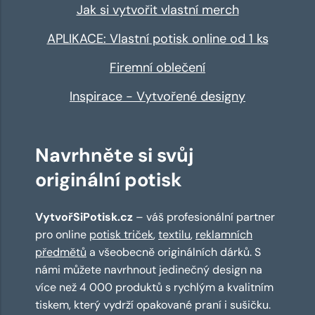
Jak si vytvořit vlastní merch
APLIKACE: Vlastní potisk online od 1 ks
Firemní oblečení
Inspirace - Vytvořené designy
Navrhněte si svůj
originální potisk
VytvořSiPotisk.cz
– váš profesionální partner
pro online
potisk triček
,
textilu
,
reklamních
předmětů
a všeobecně originálních dárků. S
námi můžete navrhnout jedinečný design na
více než 4 000 produktů s rychlým a kvalitním
tiskem, který vydrží opakované praní i sušičku.