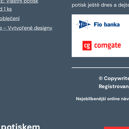
: Vlastní potisk
potisk ještě dnes a dej
d 1 ks
oblečení
ce - Vytvořené designy
© Copywrite 
Registrova
Nejoblíbenější online náv
s potiskem