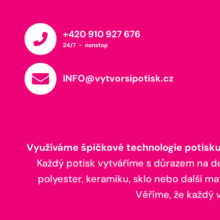
+420 910 927 676
24/7 - nonstop
INFO@vytvorsipotisk.cz
Využíváme špičkové technologie potisku,
Každý potisk vytváříme s důrazem na deta
polyester, keramiku, sklo nebo další ma
Věříme, že každý vá