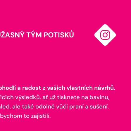
ÚŽASNÝ TÝM POTISKŮ
odlí a radost z vašich vlastních návrhů.
ících výsledků, ať už tisknete na bavlnu,
ed, ale také odolné vůči praní a sušení.
bychom to zajistili.