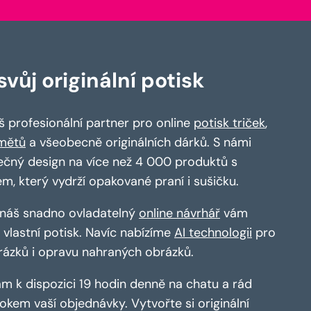
vůj originální potisk
 profesionální partner pro online
potisk triček
,
mětů
a všeobecně originálních dárků. S námi
ečný design na více než 4 000 produktů s
em, který vydrží opakované praní i sušičku.
a náš snadno ovladatelný
online návrhář
vám
vlastní potisk. Navíc nabízíme
AI technologii
pro
rázků i opravu nahraných obrázků.
m k dispozici 19 hodin denně na chatu a rád
kem vaší objednávky. Vytvořte si originální