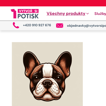
Všechny produkty
Služb
+420 910 927 676
objednavky@vytvorsipo