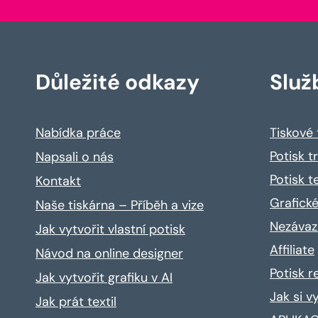
Důležité odkazy
Služ
Nabídka práce
Tiskové
Potisk t
Napsali o nás
Potisk t
Kontakt
Grafické
Naše tiskárna – Příběh a vize
Nezávaz
Jak vytvořit vlastní potisk
Affiliate
Návod na online designer
Potisk 
Jak vytvořit grafiku v AI
Jak si v
Jak prát textil