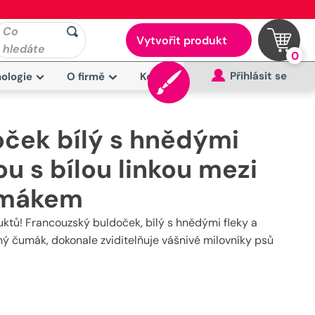
Co
Vytvořit produkt
hledáte
0
Přihlásit se
ologie
O firmě
Kontakt
ček bílý s hnědými
ou s bílou linkou mezi
umákem
tů! Francouzský buldoček, bílý s hnědými fleky a
ný čumák, dokonale zviditelňuje vášnivé milovníky psů