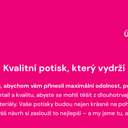
Kvalitní potisk, který vydrží
 abychom vám přinesli maximální odolnost, poh
il a kvalitu, abyste se mohli těšit z dlouhotrvaj
teriály. Vaše potisky budou nejen krásné na pohl
š návrh si zaslouží to nejlepší – a my jsme tu, a