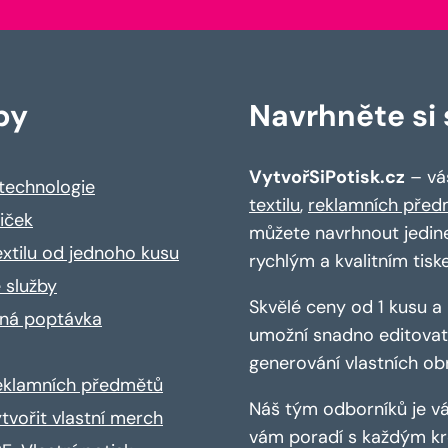
by
Navrhněte si s
VytvořSiPotisk.cz
– váš
 technologie
textilu
,
reklamních před
riček
můžete navrhnout jedin
extilu od jednoho kusu
rychlým a kvalitním tisk
 služby
Skvělé ceny od 1 kusu 
ná poptávka
umožní snadno editovat 
generování vlastních ob
reklamních předmětů
Náš tým odborníků je vá
ytvořit vlastní merch
vám poradí s každým kro