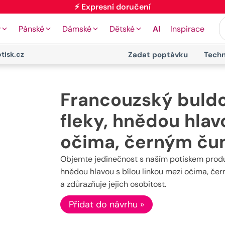
⚡ Expresní doručení
y
Pánské
Dámské
Dětské
AI
Inspirace
tisk.cz
Zadat poptávku
Techn
Francouzský buldo
fleky, hnědou hlav
očima, černým č
Objemte jedinečnost s naším potiskem produk
hnědou hlavou s bílou linkou mezi očima, čer
a zdůrazňuje jejich osobitost.
Přidat do návrhu »