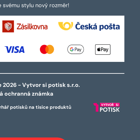
te svému stylu nový rozměr!
2026 - Vytvor si potisk s.r.o.
ná ochranná známka
rhář potisků na tisíce produktů