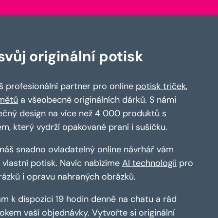
vůj originální potisk
 profesionální partner pro online
potisk triček
,
mětů
a všeobecně originálních dárků. S námi
ečný design na více než 4 000 produktů s
em, který vydrží opakované praní i sušičku.
a náš snadno ovladatelný
online návrhář
vám
vlastní potisk. Navíc nabízíme
AI technologii
pro
rázků i opravu nahraných obrázků.
m k dispozici 19 hodin denně na chatu a rád
kem vaší objednávky. Vytvořte si originální