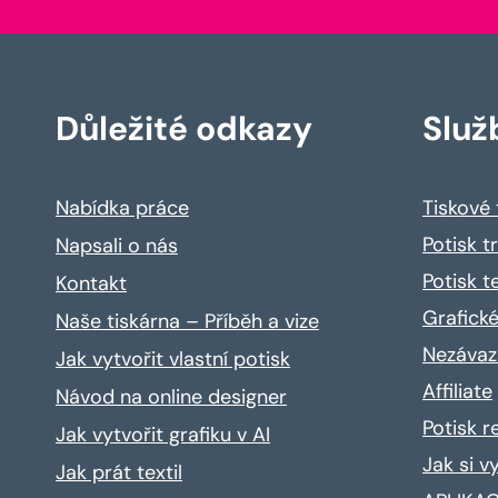
Důležité odkazy
Služ
Nabídka práce
Tiskové
Potisk t
Napsali o nás
Potisk t
Kontakt
Grafické
Naše tiskárna – Příběh a vize
Nezávaz
Jak vytvořit vlastní potisk
Affiliate
Návod na online designer
Potisk 
Jak vytvořit grafiku v AI
Jak si v
Jak prát textil