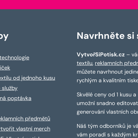
by
Navrhněte si s
VytvořSiPotisk.cz
– váš
 technologie
textilu
,
reklamních před
riček
můžete navrhnout jedin
extilu od jednoho kusu
rychlým a kvalitním tisk
 služby
Skvělé ceny od 1 kusu 
ná poptávka
umožní snadno editovat 
generování vlastních ob
reklamních předmětů
Náš tým odborníků je vá
ytvořit vlastní merch
vám poradí s každým kro