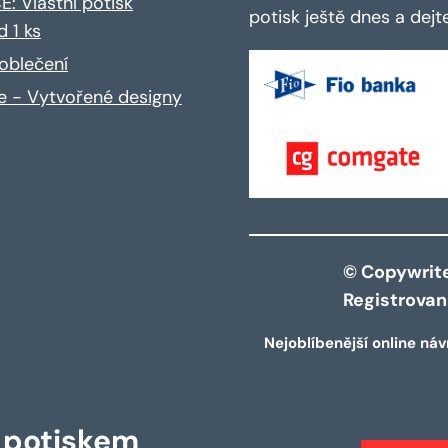
: Vlastní potisk
potisk ještě dnes a dej
d 1 ks
oblečení
ce - Vytvořené designy
© Copywrite 
Registrova
Nejoblíbenější online náv
s potiskem