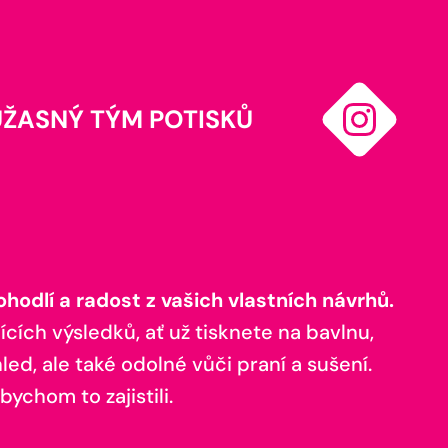
ÚŽASNÝ TÝM POTISKŮ
odlí a radost z vašich vlastních návrhů.
ících výsledků, ať už tisknete na bavlnu,
ed, ale také odolné vůči praní a sušení.
bychom to zajistili.