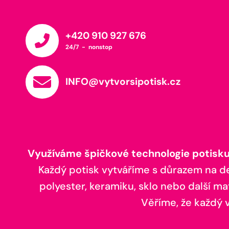
+420 910 927 676
24/7 - nonstop
INFO@vytvorsipotisk.cz
Využíváme špičkové technologie potisku,
Každý potisk vytváříme s důrazem na deta
polyester, keramiku, sklo nebo další ma
Věříme, že každý vá