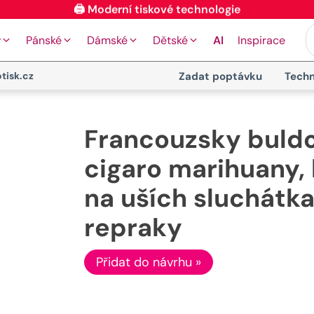
🖨️ Moderní tiskové technologie
y
Pánské
Dámské
Dětské
AI
Inspirace
tisk.cz
Zadat poptávku
Techn
Francouzsky buld
cigaro marihuany, 
na uších sluchátka 
repraky
Přidat do návrhu »