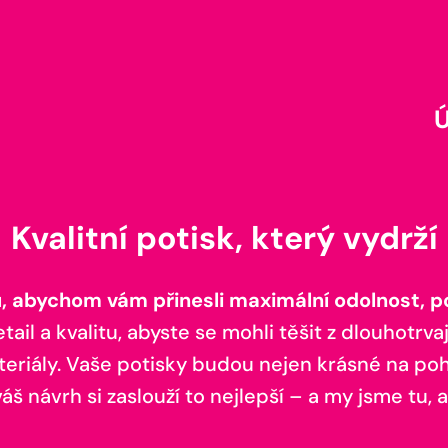
Kvalitní potisk, který vydrží
 abychom vám přinesli maximální odolnost, poh
il a kvalitu, abyste se mohli těšit z dlouhotrvaj
teriály. Vaše potisky budou nejen krásné na pohl
š návrh si zaslouží to nejlepší – a my jsme tu, a