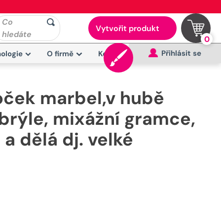
Co
Vytvořit produkt
hledáte
0
Přihlásit se
ologie
O firmě
Kontakt
oček marbel,v hubě
brýle, mixážní gramce,
a dělá dj. velké