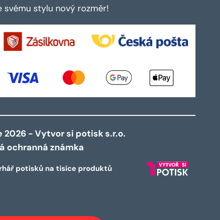
te svému stylu nový rozměr!
2026 - Vytvor si potisk s.r.o.
ná ochranná známka
rhář potisků na tisíce produktů