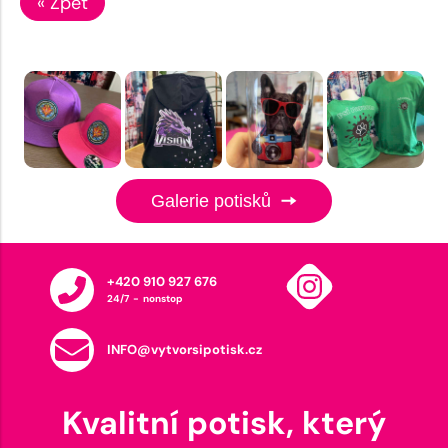
« Zpět
Galerie potisků
+420 910 927 676
24/7 - nonstop
INFO@vytvorsipotisk.cz
Kvalitní potisk, který