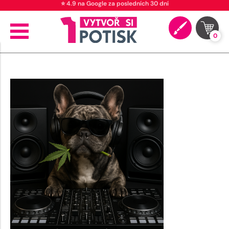
⭐ 4.9 na Google za posledních 30 dní
0