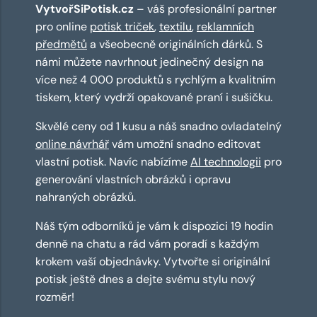
VytvořSiPotisk.cz
– váš profesionální partner
pro online
potisk triček
,
textilu
,
reklamních
předmětů
a všeobecně originálních dárků. S
námi můžete navrhnout jedinečný design na
více než 4 000 produktů s rychlým a kvalitním
tiskem, který vydrží opakované praní i sušičku.
Skvělé ceny od 1 kusu a náš snadno ovladatelný
online návrhář
vám umožní snadno editovat
vlastní potisk. Navíc nabízíme
AI technologii
pro
generování vlastních obrázků i opravu
nahraných obrázků.
Náš tým odborníků je vám k dispozici 19 hodin
denně na chatu a rád vám poradí s každým
krokem vaší objednávky. Vytvořte si originální
potisk ještě dnes a dejte svému stylu nový
rozměr!