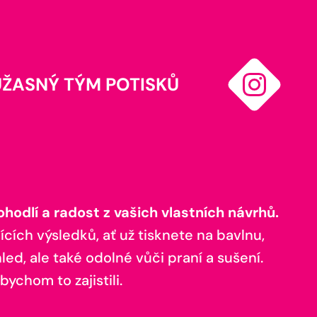
ÚŽASNÝ TÝM POTISKŮ
odlí a radost z vašich vlastních návrhů.
ících výsledků, ať už tisknete na bavlnu,
ed, ale také odolné vůči praní a sušení.
bychom to zajistili.