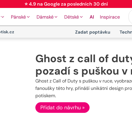
⭐ 4.9 na Google za posledních 30 dní
y
Pánské
Dámské
Dětské
AI
Inspirace
tisk.cz
Zadat poptávku
Techn
Ghost z call of du
pozadí s puškou v
Ghost z Call of Duty s puškou v ruce, vyobra
fanoušky této hry, přináší unikátní design pr
potiskem.
Přidat do návrhu »