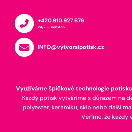
+420 910 927 676
24/7 - nonstop
INFO@vytvorsipotisk.cz
Využíváme špičkové technologie potisku,
Každý potisk vytváříme s důrazem na deta
polyester, keramiku, sklo nebo další ma
Věříme, že každý vá