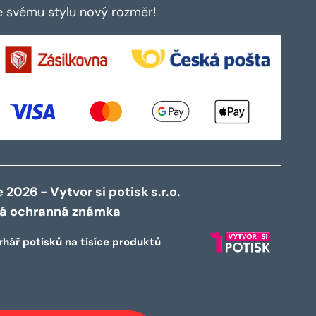
te svému stylu nový rozměr!
2026 - Vytvor si potisk s.r.o.
ná ochranná známka
rhář potisků na tisíce produktů