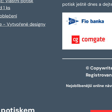
: Vlastní potisk
potisk ještě dnes a dej
d 1 ks
oblečení
ce - Vytvořené designy
© Copywrite 
Registrova
Nejoblíbenější online náv
s potiskem