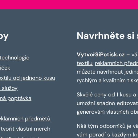
by
Navrhněte si s
VytvořSiPotisk.cz
– váš
 technologie
textilu
,
reklamních před
riček
můžete navrhnout jedin
extilu od jednoho kusu
rychlým a kvalitním tisk
 služby
Skvělé ceny od 1 kusu 
ná poptávka
umožní snadno editovat 
generování vlastních ob
reklamních předmětů
Náš tým odborníků je vá
ytvořit vlastní merch
vám poradí s každým kro