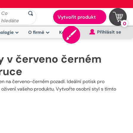
Co
Vytvořit produkt
hledáte
0
Přihlásit se
ologie
O firmě
Kontakt
ty v červeno černém
 ruce
zen na červeno-černém pozadí. Ideální potisk pro
o oživení vašeho produktu. Vytvořte osobní styl s tímto