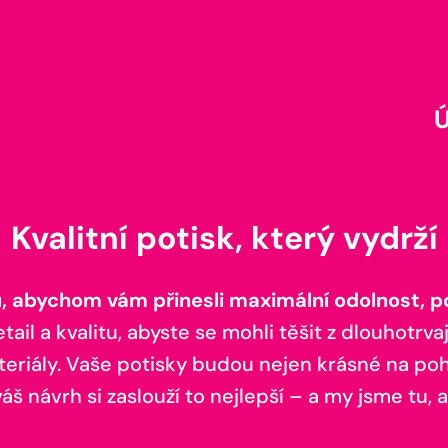
Kvalitní potisk, který vydrží
 abychom vám přinesli maximální odolnost, poh
il a kvalitu, abyste se mohli těšit z dlouhotrvaj
teriály. Vaše potisky budou nejen krásné na pohl
š návrh si zaslouží to nejlepší – a my jsme tu, a