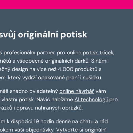
vůj originální potisk
 profesionální partner pro online
potisk triček
,
mětů
a všeobecně originálních dárků. S námi
ečný design na více než 4 000 produktů s
em, který vydrží opakované praní i sušičku.
a náš snadno ovladatelný
online návrhář
vám
vlastní potisk. Navíc nabízíme
AI technologii
pro
rázků i opravu nahraných obrázků.
m k dispozici 19 hodin denně na chatu a rád
kem vaší objednávky. Vytvořte si originální