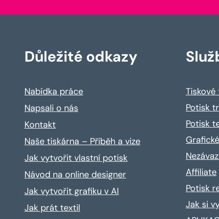
Důležité odkazy
Služ
Nabídka práce
Tiskové
Potisk t
Napsali o nás
Potisk t
Kontakt
Grafické
Naše tiskárna – Příběh a vize
Nezávaz
Jak vytvořit vlastní potisk
Affiliate
Návod na online designer
Potisk 
Jak vytvořit grafiku v AI
Jak si v
Jak prát textil