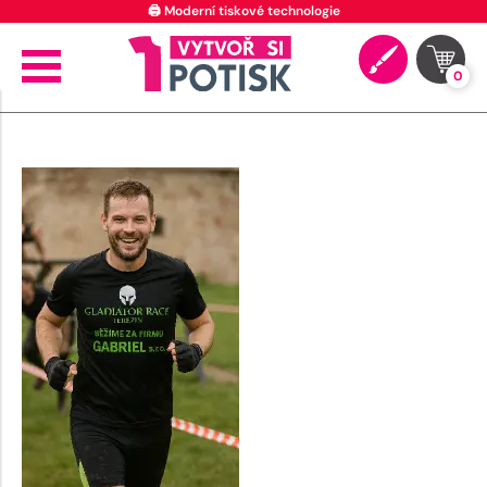
🖨️ Moderní tiskové technologie
0