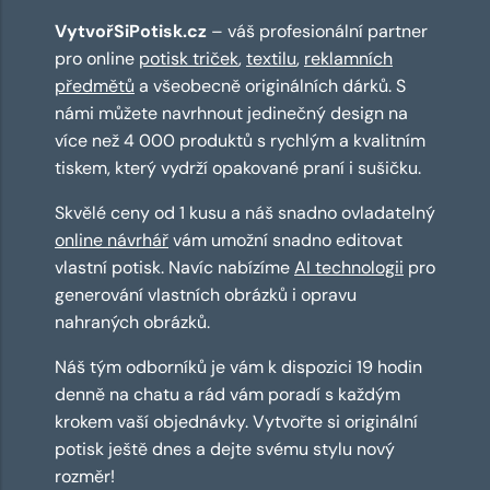
VytvořSiPotisk.cz
– váš profesionální partner
pro online
potisk triček
,
textilu
,
reklamních
předmětů
a všeobecně originálních dárků. S
námi můžete navrhnout jedinečný design na
více než 4 000 produktů s rychlým a kvalitním
tiskem, který vydrží opakované praní i sušičku.
Skvělé ceny od 1 kusu a náš snadno ovladatelný
online návrhář
vám umožní snadno editovat
vlastní potisk. Navíc nabízíme
AI technologii
pro
generování vlastních obrázků i opravu
nahraných obrázků.
Náš tým odborníků je vám k dispozici 19 hodin
denně na chatu a rád vám poradí s každým
krokem vaší objednávky. Vytvořte si originální
potisk ještě dnes a dejte svému stylu nový
rozměr!