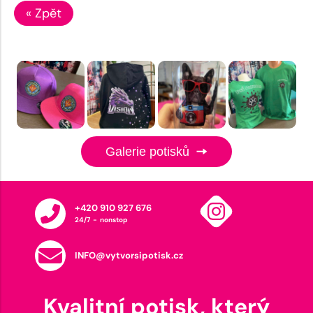
« Zpět
Galerie potisků
+420 910 927 676
24/7 - nonstop
INFO@vytvorsipotisk.cz
Kvalitní potisk, který