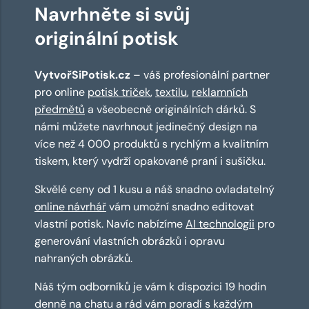
Navrhněte si svůj
originální potisk
VytvořSiPotisk.cz
– váš profesionální partner
pro online
potisk triček
,
textilu
,
reklamních
předmětů
a všeobecně originálních dárků. S
námi můžete navrhnout jedinečný design na
více než 4 000 produktů s rychlým a kvalitním
tiskem, který vydrží opakované praní i sušičku.
Skvělé ceny od 1 kusu a náš snadno ovladatelný
online návrhář
vám umožní snadno editovat
vlastní potisk. Navíc nabízíme
AI technologii
pro
generování vlastních obrázků i opravu
nahraných obrázků.
Náš tým odborníků je vám k dispozici 19 hodin
denně na chatu a rád vám poradí s každým