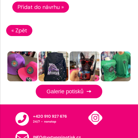
Přidat do návrhu »
« Zpět
Galerie potisků
+420 910 927 676
24/7 - nonstop
INFO@vytvorsipotisk.cz