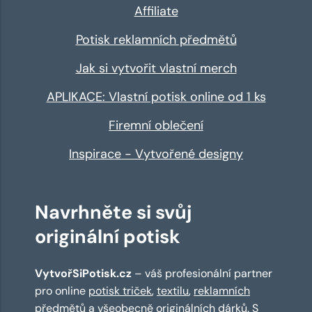
Affiliate
Potisk reklamních předmětů
Jak si vytvořit vlastní merch
APLIKACE: Vlastní potisk online od 1 ks
Firemní oblečení
Inspirace - Vytvořené designy
Navrhněte si svůj
originální potisk
VytvořSiPotisk.cz
– váš profesionální partner
pro online
potisk triček
,
textilu
,
reklamních
předmětů
a všeobecně originálních dárků. S