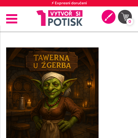
⚡ Expresní doručení
0