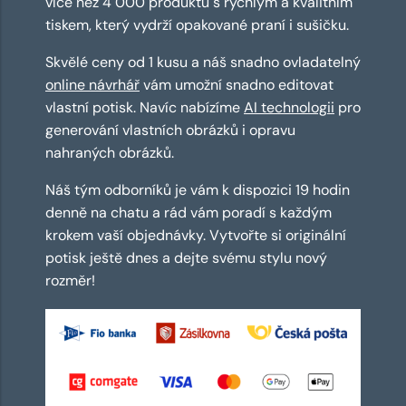
více než 4 000 produktů s rychlým a kvalitním
tiskem, který vydrží opakované praní i sušičku.
Skvělé ceny od 1 kusu a náš snadno ovladatelný
online návrhář
vám umožní snadno editovat
vlastní potisk. Navíc nabízíme
AI technologii
pro
generování vlastních obrázků i opravu
nahraných obrázků.
Náš tým odborníků je vám k dispozici 19 hodin
denně na chatu a rád vám poradí s každým
krokem vaší objednávky. Vytvořte si originální
potisk ještě dnes a dejte svému stylu nový
rozměr!