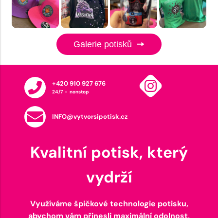
Galerie potisků
+420 910 927 676
24/7 - nonstop
INFO@vytvorsipotisk.cz
Kvalitní potisk, který
vydrží
Využíváme špičkové technologie potisku,
abychom vám přinesli maximální odolnost,