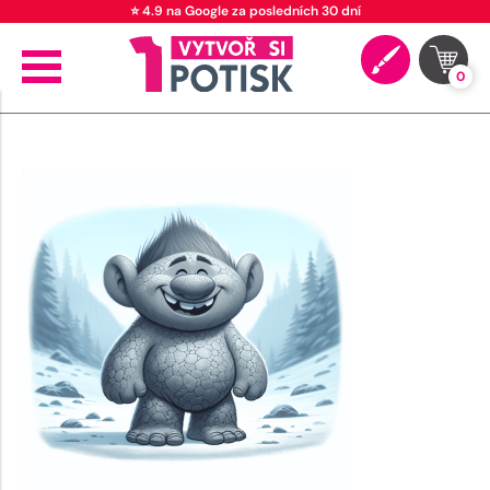
⭐ 4.9 na Google za posledních 30 dní
0