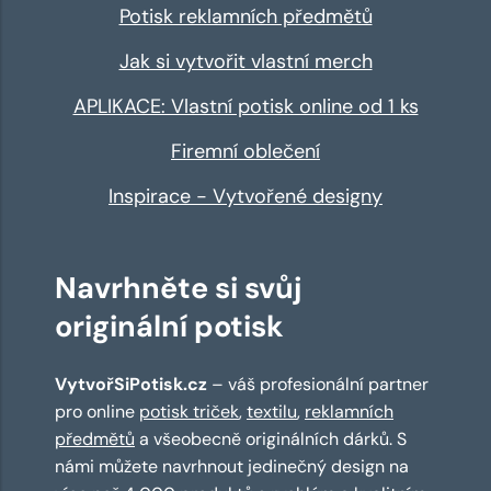
Potisk reklamních předmětů
Jak si vytvořit vlastní merch
APLIKACE: Vlastní potisk online od 1 ks
Firemní oblečení
Inspirace - Vytvořené designy
Navrhněte si svůj
originální potisk
VytvořSiPotisk.cz
– váš profesionální partner
pro online
potisk triček
,
textilu
,
reklamních
předmětů
a všeobecně originálních dárků. S
námi můžete navrhnout jedinečný design na