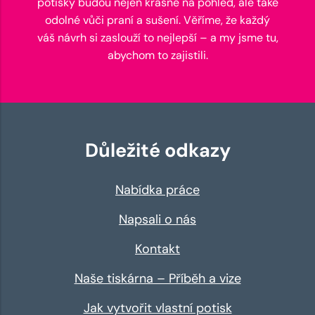
potisky budou nejen krásné na pohled, ale také
odolné vůči praní a sušení. Věříme, že každý
váš návrh si zaslouží to nejlepší – a my jsme tu,
abychom to zajistili.
Důležité odkazy
Nabídka práce
Napsali o nás
Kontakt
Naše tiskárna – Příběh a vize
Jak vytvořit vlastní potisk