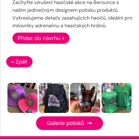
Zachyťte vzrušení hasičské akce na Berounce s
naším jedinečným designem potisku produktů.
Vykreslujeme detaily zasahujících hasičů, ideální pro
milovníky adrenalinu a hasičských hrdinů.
Přidat do návrhu »
« Zpět
Galerie potisků