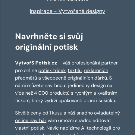
Inspirace - Vytvořené designy
Navrhněte si svůj
originální potisk
VytvořSiPotisk.cz
– váš profesionální partner
pro online
potisk triček
,
textilu
,
reklamních
předmětů
a všeobecně originálních dárků. S
námi můžete navrhnout jedinečný design na
více než 4 000 produktů s rychlým a kvalitním
tiskem, který vydrží opakované praní i sušičku.
Skvělé ceny od 1 kusu a náš snadno ovladatelný
online návrhář
vám umožní snadno editovat
vlastní potisk. Navíc nabízíme
AI technologii
pro