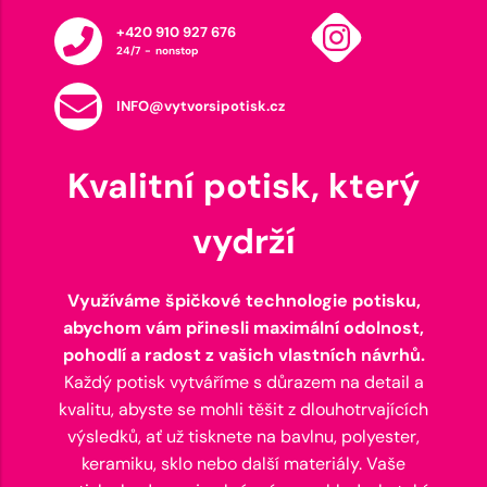
+420 910 927 676
24/7 - nonstop
INFO@vytvorsipotisk.cz
Kvalitní potisk, který
vydrží
Využíváme špičkové technologie potisku,
abychom vám přinesli maximální odolnost,
pohodlí a radost z vašich vlastních návrhů.
Každý potisk vytváříme s důrazem na detail a
kvalitu, abyste se mohli těšit z dlouhotrvajících
výsledků, ať už tisknete na bavlnu, polyester,
keramiku, sklo nebo další materiály. Vaše