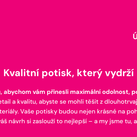
Kvalitní potisk, který vydrží
 abychom vám přinesli maximální odolnost, poh
il a kvalitu, abyste se mohli těšit z dlouhotrvaj
teriály. Vaše potisky budou nejen krásné na pohl
š návrh si zaslouží to nejlepší – a my jsme tu, a