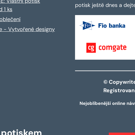
: Vlastní potisk
potisk ještě dnes a dej
d 1 ks
oblečení
ce - Vytvořené designy
© Copywrite 
Registrova
Nejoblíbenější online náv
s potiskem