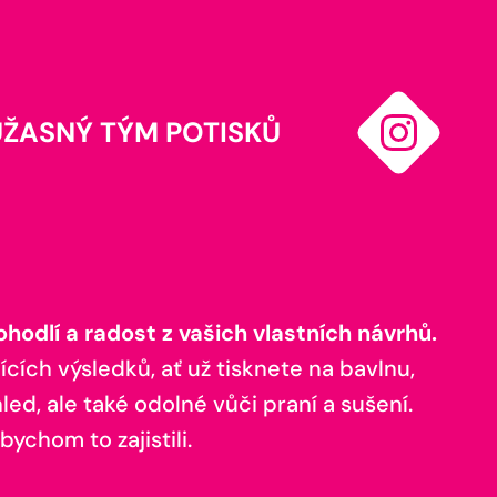
ÚŽASNÝ TÝM POTISKŮ
odlí a radost z vašich vlastních návrhů.
ících výsledků, ať už tisknete na bavlnu,
ed, ale také odolné vůči praní a sušení.
bychom to zajistili.