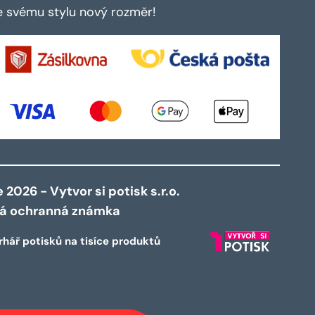
te svému stylu nový rozměr!
2026 - Vytvor si potisk s.r.o.
ná ochranná známka
rhář potisků na tisíce produktů