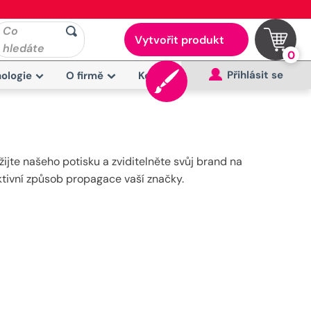
Co
Vytvořit produkt
hledáte
0
Přihlásit se
ologie
O firmě
Kontakt
žijte našeho potisku a zviditelněte svůj brand na
ektivní způsob propagace vaší značky.