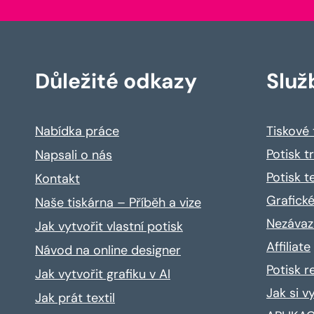
Důležité odkazy
Služ
Nabídka práce
Tiskové
Potisk t
Napsali o nás
Potisk t
Kontakt
Grafické
Naše tiskárna – Příběh a vize
Nezávaz
Jak vytvořit vlastní potisk
Affiliate
Návod na online designer
Potisk 
Jak vytvořit grafiku v AI
Jak si v
Jak prát textil