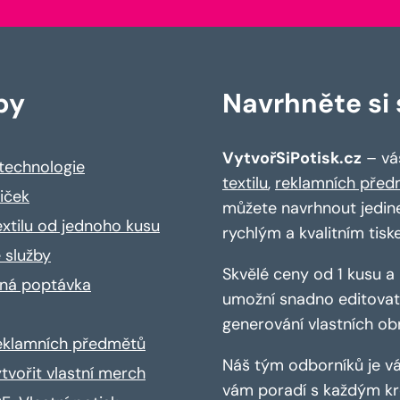
by
Navrhněte si s
VytvořSiPotisk.cz
– váš
 technologie
textilu
,
reklamních před
riček
můžete navrhnout jedin
extilu od jednoho kusu
rychlým a kvalitním tisk
 služby
Skvělé ceny od 1 kusu 
ná poptávka
umožní snadno editovat 
generování vlastních ob
reklamních předmětů
Náš tým odborníků je vá
ytvořit vlastní merch
vám poradí s každým kro