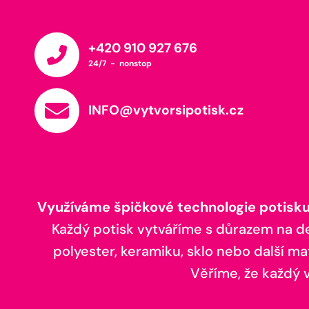
+420 910 927 676
24/7 - nonstop
INFO@vytvorsipotisk.cz
Využíváme špičkové technologie potisku,
Každý potisk vytváříme s důrazem na deta
polyester, keramiku, sklo nebo další ma
Věříme, že každý vá