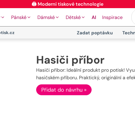
🖨️ Moderní tiskové technologie
y
Pánské
Dámské
Dětské
AI
Inspirace
tisk.cz
Zadat poptávku
Techn
Hasiči příbor
Hasiči příbor: Ideální produkt pro potisk! Vyu
hasičském příboru. Praktický, originální a ef
Přidat do návrhu »