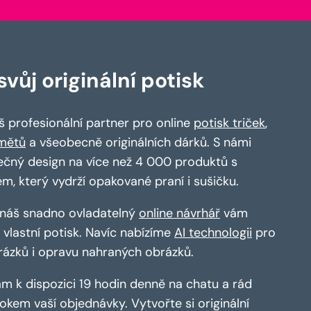
vůj originální potisk
 profesionální partner pro online
potisk triček
,
mětů
a všeobecně originálních dárků. S námi
ečný design na více než 4 000 produktů s
em, který vydrží opakované praní i sušičku.
a náš snadno ovladatelný
online návrhář
vám
vlastní potisk. Navíc nabízíme
AI technologii
pro
rázků i opravu nahraných obrázků.
m k dispozici 19 hodin denně na chatu a rád
kem vaší objednávky. Vytvořte si originální