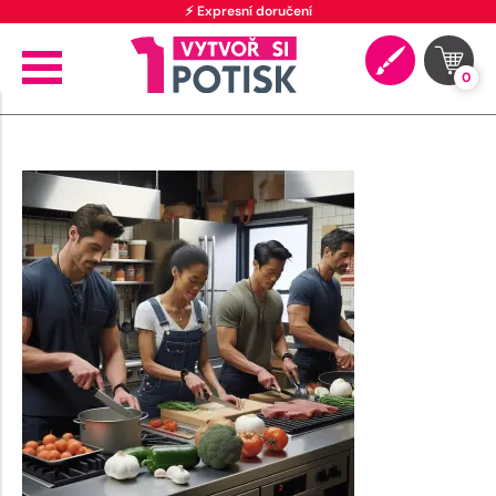
⚡ Expresní doručení
0