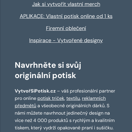
Jak si vytvořit vlastní merch
APLIKACE: Vlastní potisk online od 1 ks
Firemní oblečení
Inspirace - Vytvořené designy
Navrhněte si svůj
originální potisk
VytvořSiPotisk.cz
– váš profesionální partner
pro online
potisk triček
,
textilu
,
reklamních
předmětů
a všeobecně originálních dárků. S
námi můžete navrhnout jedinečný design na
více než 4 000 produktů s rychlým a kvalitním
tiskem, který vydrží opakované praní i sušičku.