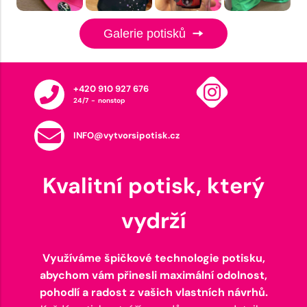
Galerie potisků
+420 910 927 676
24/7 - nonstop
INFO@vytvorsipotisk.cz
Kvalitní potisk, který
vydrží
Využíváme špičkové technologie potisku,
abychom vám přinesli maximální odolnost,
pohodlí a radost z vašich vlastních návrhů.