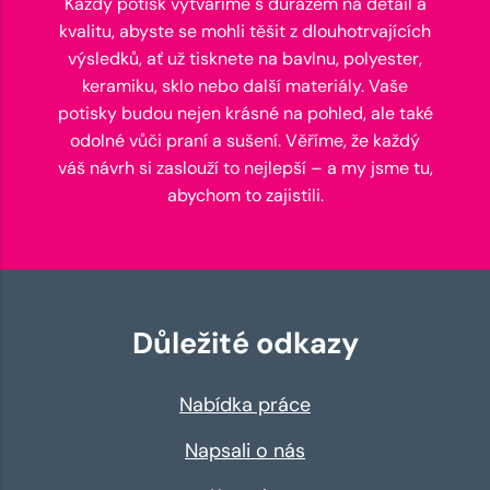
Každý potisk vytváříme s důrazem na detail a
kvalitu, abyste se mohli těšit z dlouhotrvajících
výsledků, ať už tisknete na bavlnu, polyester,
keramiku, sklo nebo další materiály. Vaše
potisky budou nejen krásné na pohled, ale také
odolné vůči praní a sušení. Věříme, že každý
váš návrh si zaslouží to nejlepší – a my jsme tu,
abychom to zajistili.
Důležité odkazy
Nabídka práce
Napsali o nás