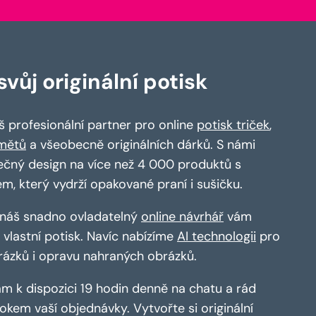
vůj originální potisk
 profesionální partner pro online
potisk triček
,
mětů
a všeobecně originálních dárků. S námi
ečný design na více než 4 000 produktů s
em, který vydrží opakované praní i sušičku.
a náš snadno ovladatelný
online návrhář
vám
vlastní potisk. Navíc nabízíme
AI technologii
pro
rázků i opravu nahraných obrázků.
m k dispozici 19 hodin denně na chatu a rád
kem vaší objednávky. Vytvořte si originální