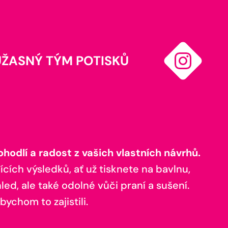
ÚŽASNÝ TÝM POTISKŮ
odlí a radost z vašich vlastních návrhů.
ících výsledků, ať už tisknete na bavlnu,
ed, ale také odolné vůči praní a sušení.
bychom to zajistili.