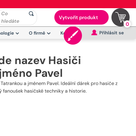
Co
Vytvořit produkt
hledáte
0
Přihlásit se
ologie
O firmě
Kontakt
de nazev Hasiči
jméno Pavel
Tatrankou a jménem Pavel. Ideální dárek pro hasiče z
 fanoušek hasičské techniky a historie.