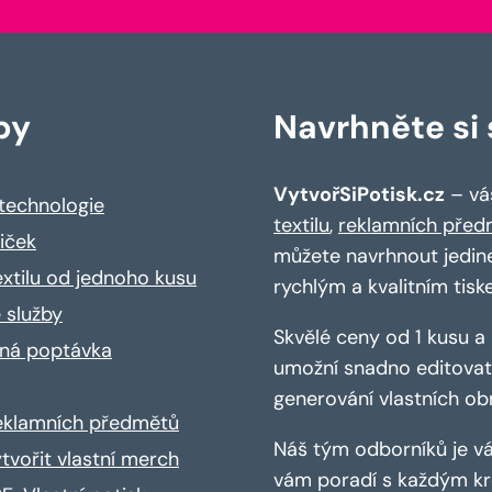
by
Navrhněte si s
VytvořSiPotisk.cz
– váš
 technologie
textilu
,
reklamních před
riček
můžete navrhnout jedin
extilu od jednoho kusu
rychlým a kvalitním tisk
 služby
Skvělé ceny od 1 kusu 
ná poptávka
umožní snadno editovat 
generování vlastních ob
reklamních předmětů
Náš tým odborníků je vá
ytvořit vlastní merch
vám poradí s každým kro