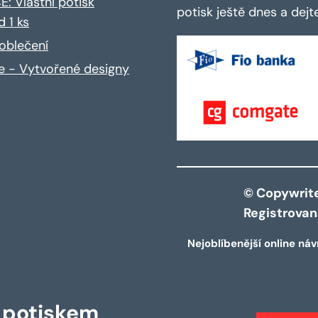
: Vlastní potisk
potisk ještě dnes a dej
d 1 ks
oblečení
ce - Vytvořené designy
© Copywrite 
Registrova
Nejoblíbenější online náv
s potiskem