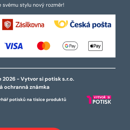
te svému stylu nový rozměr!
2026 - Vytvor si potisk s.r.o.
ná ochranná známka
rhář potisků na tisíce produktů