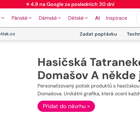
⭐ 4.9 na Google za posledních 30 dní
y
Pánské
Dámské
Dětské
AI
Inspirace
tisk.cz
Zadat poptávku
Techn
Hasičská Tatranek
Domašov A někde 
Personalizovaný potisk produktů s hasičskou 
Domašova. Unikátní grafika, která ocení každý
Přidat do návrhu »