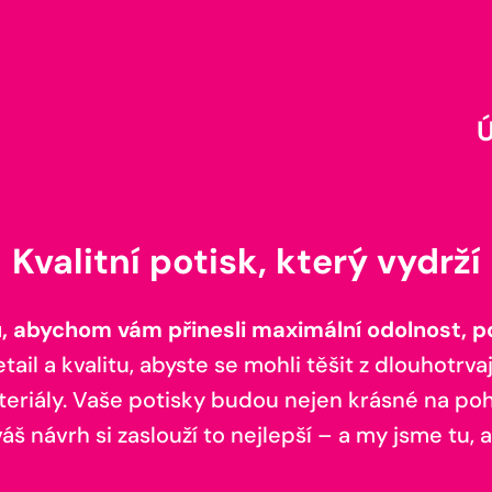
Kvalitní potisk, který vydrží
 abychom vám přinesli maximální odolnost, poh
il a kvalitu, abyste se mohli těšit z dlouhotrvaj
teriály. Vaše potisky budou nejen krásné na pohl
š návrh si zaslouží to nejlepší – a my jsme tu, a