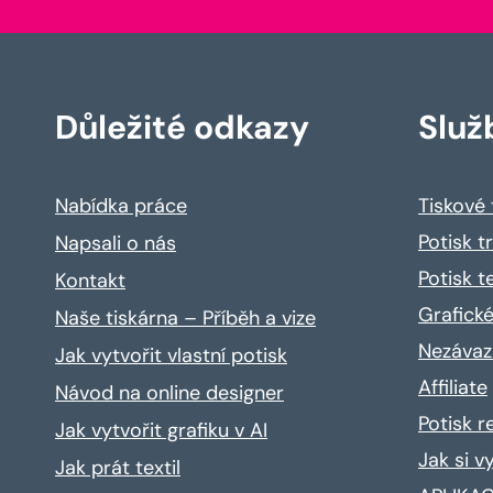
Důležité odkazy
Služ
Nabídka práce
Tiskové
Potisk t
Napsali o nás
Potisk t
Kontakt
Grafické
Naše tiskárna – Příběh a vize
Nezávaz
Jak vytvořit vlastní potisk
Affiliate
Návod na online designer
Potisk 
Jak vytvořit grafiku v AI
Jak si v
Jak prát textil