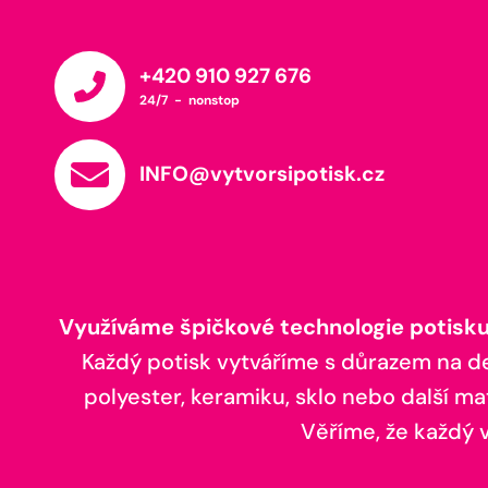
+420 910 927 676
24/7 - nonstop
INFO@vytvorsipotisk.cz
Využíváme špičkové technologie potisku,
Každý potisk vytváříme s důrazem na deta
polyester, keramiku, sklo nebo další ma
Věříme, že každý vá