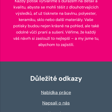
Každý potisk vytváříme s důrazem na detail a
kvalitu, abyste se mohli těšit z dlouhotrvajících
výsledků, ať už tisknete na bavlnu, polyester,
keramiku, sklo nebo další materiály. Vaše
potisky budou nejen krásné na pohled, ale také
odolné vůči praní a sušení. Věříme, že každý
váš návrh si zaslouží to nejlepší – a my jsme tu,
abychom to zajistili.
Důležité odkazy
Nabídka práce
Napsali o nás