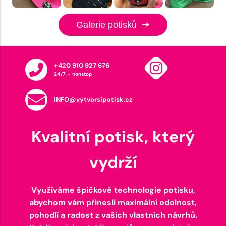
Galerie potisků
+420 910 927 676
24/7 - nonstop
INFO@vytvorsipotisk.cz
Kvalitní potisk, který
vydrží
Využíváme špičkové technologie potisku,
abychom vám přinesli maximální odolnost,
pohodlí a radost z vašich vlastních návrhů.