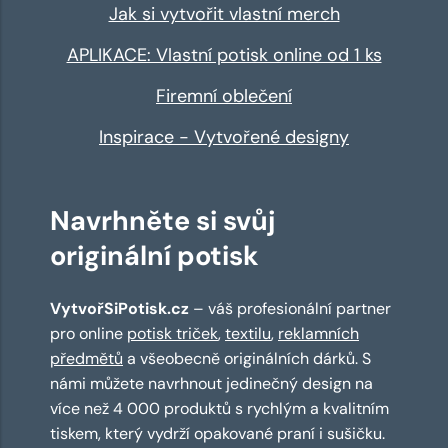
Jak si vytvořit vlastní merch
APLIKACE: Vlastní potisk online od 1 ks
Firemní oblečení
Inspirace - Vytvořené designy
Navrhněte si svůj
originální potisk
VytvořSiPotisk.cz
– váš profesionální partner
pro online
potisk triček
,
textilu
,
reklamních
předmětů
a všeobecně originálních dárků. S
námi můžete navrhnout jedinečný design na
více než 4 000 produktů s rychlým a kvalitním
tiskem, který vydrží opakované praní i sušičku.