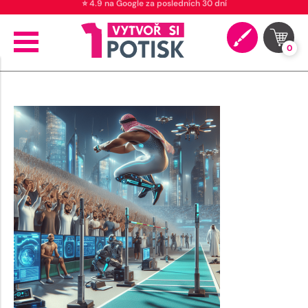
⭐ 4.9 na Google za posledních 30 dní
0