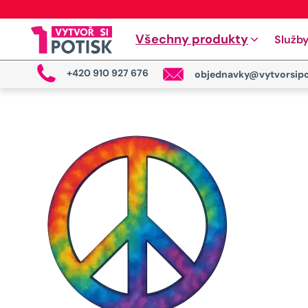
Všechny produkty
Služb
+420 910 927 676
objednavky@vytvorsipo