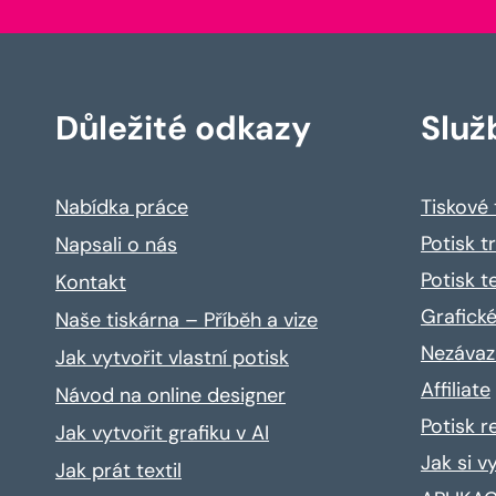
Důležité odkazy
Služ
Nabídka práce
Tiskové
Potisk t
Napsali o nás
Potisk t
Kontakt
Grafické
Naše tiskárna – Příběh a vize
Nezávaz
Jak vytvořit vlastní potisk
Affiliate
Návod na online designer
Potisk 
Jak vytvořit grafiku v AI
Jak si v
Jak prát textil