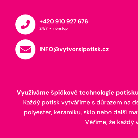
+420 910 927 676
24/7 - nonstop
INFO@vytvorsipotisk.cz
Využíváme špičkové technologie potisku,
Každý potisk vytváříme s důrazem na deta
polyester, keramiku, sklo nebo další ma
Věříme, že každý vá