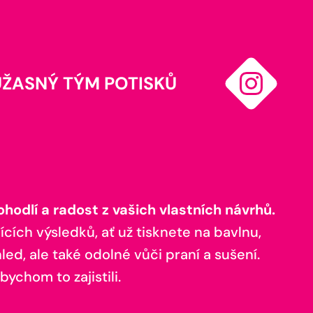
ÚŽASNÝ TÝM POTISKŮ
odlí a radost z vašich vlastních návrhů.
ících výsledků, ať už tisknete na bavlnu,
ed, ale také odolné vůči praní a sušení.
bychom to zajistili.