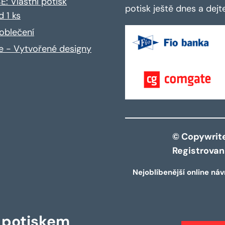
: Vlastní potisk
potisk ještě dnes a dej
d 1 ks
oblečení
ce - Vytvořené designy
© Copywrite 
Registrova
Nejoblíbenější online náv
s potiskem