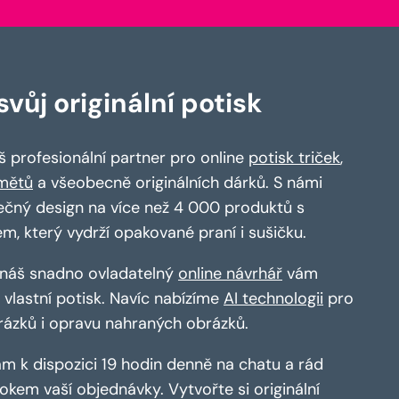
vůj originální potisk
 profesionální partner pro online
potisk triček
,
mětů
a všeobecně originálních dárků. S námi
ečný design na více než 4 000 produktů s
em, který vydrží opakované praní i sušičku.
a náš snadno ovladatelný
online návrhář
vám
vlastní potisk. Navíc nabízíme
AI technologii
pro
rázků i opravu nahraných obrázků.
m k dispozici 19 hodin denně na chatu a rád
kem vaší objednávky. Vytvořte si originální