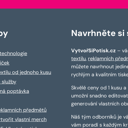
by
Navrhněte si s
VytvořSiPotisk.cz
– váš
 technologie
textilu
,
reklamních před
riček
můžete navrhnout jedin
extilu od jednoho kusu
rychlým a kvalitním tisk
 služby
Skvělé ceny od 1 kusu 
ná poptávka
umožní snadno editovat 
generování vlastních ob
reklamních předmětů
Náš tým odborníků je vá
ytvořit vlastní merch
vám poradí s každým kro