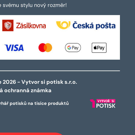
te svému stylu nový rozměr!
2026 - Vytvor si potisk s.r.o.
ná ochranná známka
rhář potisků na tisíce produktů