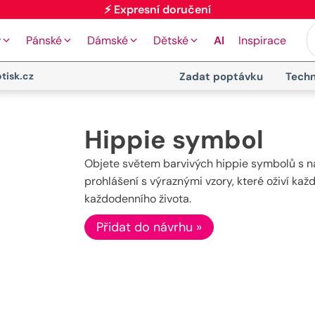
⚡ Expresní doručení
y
Pánské
Dámské
Dětské
AI
Inspirace
tisk.cz
Zadat poptávku
Techn
Hippie symbol
Objete světem barvivých hippie symbolů s na
prohlášení s výraznými vzory, které oživí ka
každodenního života.
Přidat do návrhu »