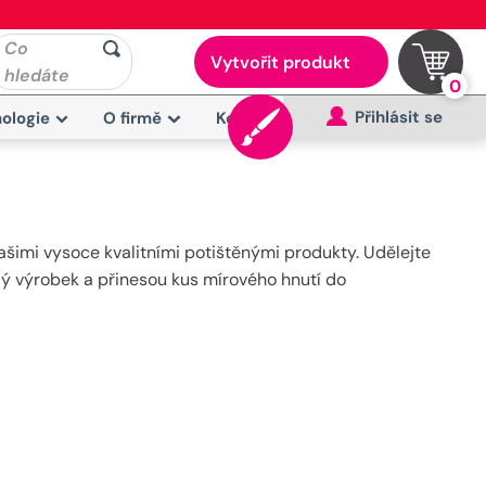
Co
Vytvořit produkt
hledáte
0
Přihlásit se
ologie
O firmě
Kontakt
šimi vysoce kvalitními potištěnými produkty. Udělejte
ždý výrobek a přinesou kus mírového hnutí do