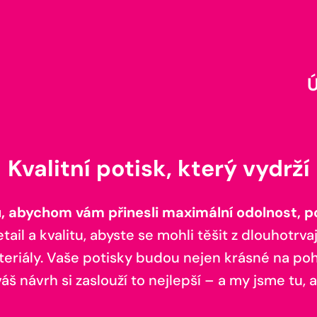
Kvalitní potisk, který vydrží
 abychom vám přinesli maximální odolnost, poh
il a kvalitu, abyste se mohli těšit z dlouhotrvaj
teriály. Vaše potisky budou nejen krásné na pohl
š návrh si zaslouží to nejlepší – a my jsme tu, a