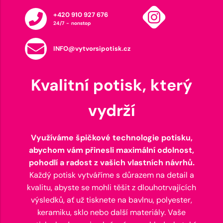
+420 910 927 676
24/7 - nonstop
INFO@vytvorsipotisk.cz
Kvalitní potisk, který
vydrží
Využíváme špičkové technologie potisku,
abychom vám přinesli maximální odolnost,
pohodlí a radost z vašich vlastních návrhů.
Každý potisk vytváříme s důrazem na detail a
kvalitu, abyste se mohli těšit z dlouhotrvajících
výsledků, ať už tisknete na bavlnu, polyester,
keramiku, sklo nebo další materiály. Vaše