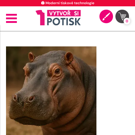
🖨️ Moderní tiskové technologie
0