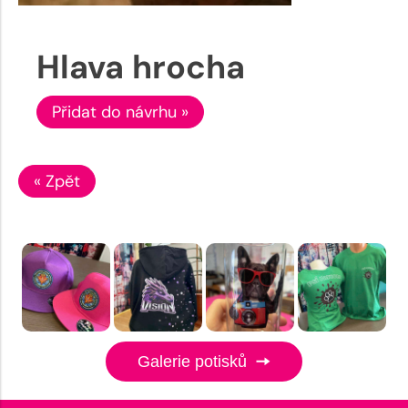
Hlava hrocha
Přidat do návrhu »
« Zpět
Galerie potisků