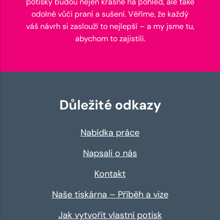
potisky budou nejen krásné na pohled, ale také
odolné vůči praní a sušení. Věříme, že každý
váš návrh si zaslouží to nejlepší – a my jsme tu,
abychom to zajistili.
Důležité odkazy
Nabídka práce
Napsali o nás
Kontakt
Naše tiskárna – Příběh a vize
Jak vytvořit vlastní potisk