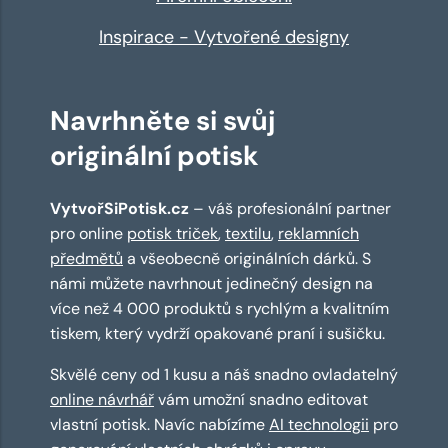
Inspirace - Vytvořené designy
Navrhněte si svůj
originální potisk
VytvořSiPotisk.cz
– váš profesionální partner
pro online
potisk triček
,
textilu
,
reklamních
předmětů
a všeobecně originálních dárků. S
námi můžete navrhnout jedinečný design na
více než 4 000 produktů s rychlým a kvalitním
tiskem, který vydrží opakované praní i sušičku.
Skvělé ceny od 1 kusu a náš snadno ovladatelný
online návrhář
vám umožní snadno editovat
vlastní potisk. Navíc nabízíme
AI technologii
pro